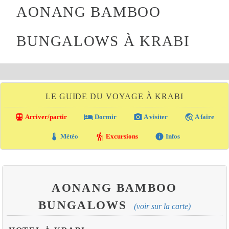
AONANG BAMBOO
BUNGALOWS À KRABI
LE GUIDE DU VOYAGE À KRABI
directions_transit
local_hotel
photo_camera
travel_explore
Arriver/partir
Dormir
A visiter
A faire
thermostat
hiking
info
Météo
Excursions
Infos
AONANG BAMBOO
BUNGALOWS
(voir sur la carte)