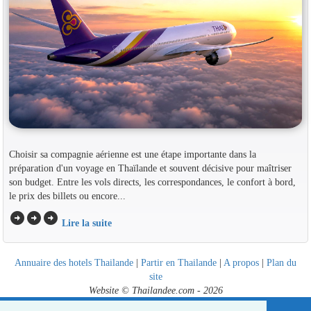
Choisir sa compagnie aérienne est une étape importante dans la
préparation d'un voyage en Thaïlande et souvent décisive pour maîtriser
son budget. Entre les vols directs, les correspondances, le confort à bord,
le prix des billets ou encore...
arrow_circle_right
arrow_circle_right
arrow_circle_right
Lire la suite
Annuaire des hotels Thailande
|
Partir en Thailande
|
A propos
|
Plan du
site
Website © Thailandee.com - 2026