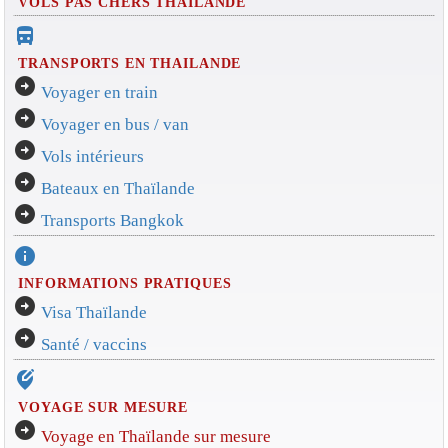
VOLS PAS CHERS THAILANDE
directions_bus_filled
TRANSPORTS EN THAILANDE
arrow_circle_right
Voyager en train
arrow_circle_right
Voyager en bus / van
arrow_circle_right
Vols intérieurs
arrow_circle_right
Bateaux en Thaïlande
arrow_circle_right
Transports Bangkok
info
INFORMATIONS PRATIQUES
arrow_circle_right
Visa Thaïlande
arrow_circle_right
Santé / vaccins
edit_location_alt
VOYAGE SUR MESURE
arrow_circle_right
Voyage en Thaïlande sur mesure