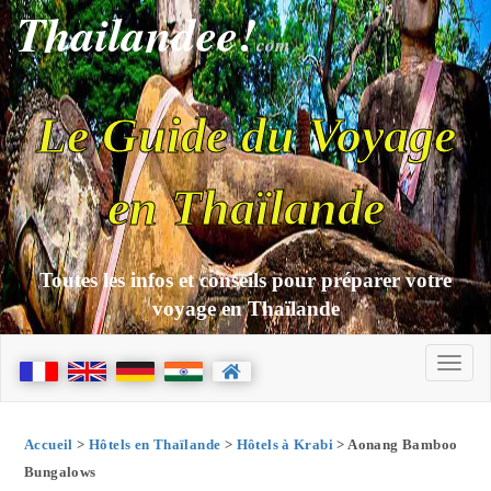
Thailandee!
com
Le Guide du Voyage
en Thaïlande
Toutes les infos et conseils pour préparer votre
voyage en Thaïlande
Accueil
>
Hôtels en Thaïlande
>
Hôtels à Krabi
> Aonang Bamboo
Bungalows