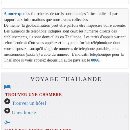
A noter que
les fourchettes de tarifs sont données à titre indicatif par
rapport aux informations que nous avons collectées.
De même, la géolocalisation peut être parfois être imprécise voire absente.
Les numéros de téléphone indiqués sont ceux les numéros directs des
établissements, ils sont domiciliés en Thaïlande. Les tarifs d'appels varient
selon l'endroit d'où vous appelez et le type de forfait téléphonique dont
vous disposez. Lorsqu'il s'agit de numéros de téléphone portable, nous
mentionnons
(mobile)
à côté du numéro. L'indicatif téléphonique pour la
Thaïlande si vous appelez depuis un autre pays est le
0066
.
VOYAGE THAÏLANDE
hotel
TROUVER UNE CHAMBRE
arrow_circle_right
Trouver un hôtel
arrow_circle_right
Guesthouse
flight_takeoff