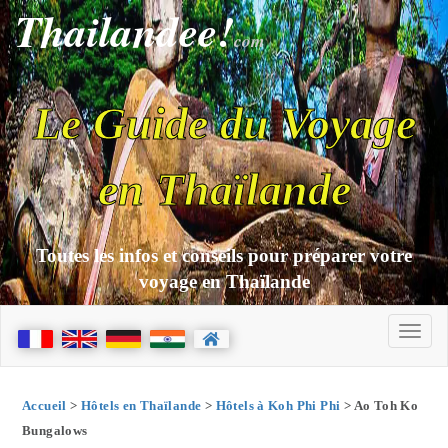
Thailandee!
com
Le Guide du Voyage
en Thaïlande
Toutes les infos et conseils pour préparer votre
voyage en Thaïlande
Accueil
>
Hôtels en Thaïlande
>
Hôtels à Koh Phi Phi
> Ao Toh Ko
Bungalows