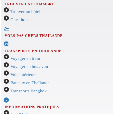
TROUVER UNE CHAMBRE
arrow_circle_right
Trouver un hôtel
arrow_circle_right
Guesthouse
flight_takeoff
VOLS PAS CHERS THAILANDE
directions_bus_filled
TRANSPORTS EN THAILANDE
arrow_circle_right
Voyager en train
arrow_circle_right
Voyager en bus / van
arrow_circle_right
Vols intérieurs
arrow_circle_right
Bateaux en Thaïlande
arrow_circle_right
Transports Bangkok
info
INFORMATIONS PRATIQUES
arrow_circle_right