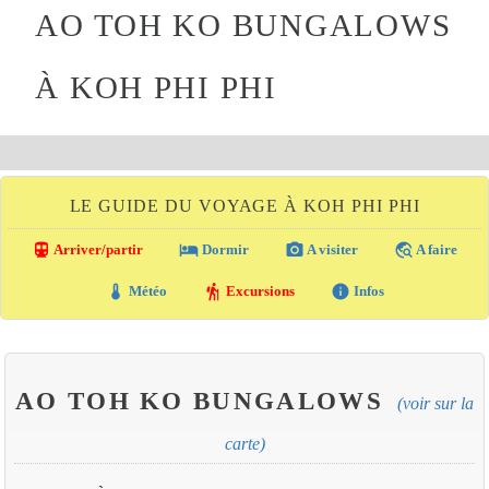
AO TOH KO BUNGALOWS
À KOH PHI PHI
LE GUIDE DU VOYAGE À KOH PHI PHI
directions_transit
local_hotel
photo_camera
travel_explore
Arriver/partir
Dormir
A visiter
A faire
thermostat
hiking
info
Météo
Excursions
Infos
AO TOH KO BUNGALOWS
(voir sur la
carte)