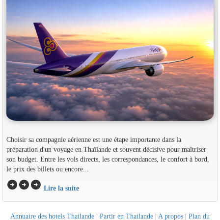
Choisir sa compagnie aérienne est une étape importante dans la
préparation d'un voyage en Thaïlande et souvent décisive pour maîtriser
son budget. Entre les vols directs, les correspondances, le confort à bord,
le prix des billets ou encore...
arrow_circle_right
arrow_circle_right
arrow_circle_right
Lire la suite
Annuaire des hotels Thailande
|
Partir en Thailande
|
A propos
|
Plan du