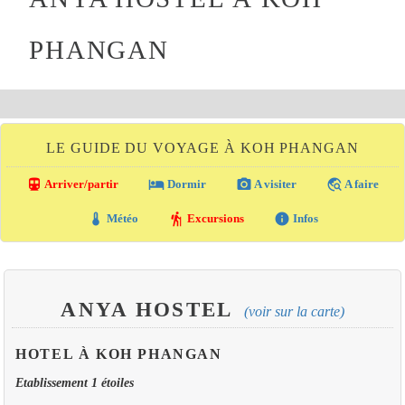
PHANGAN
LE GUIDE DU VOYAGE À KOH PHANGAN
directions_transit
local_hotel
photo_camera
travel_explore
Arriver/partir
Dormir
A visiter
A faire
thermostat
hiking
info
Météo
Excursions
Infos
ANYA HOSTEL
(voir sur la carte)
HOTEL À KOH PHANGAN
Etablissement 1 étoiles