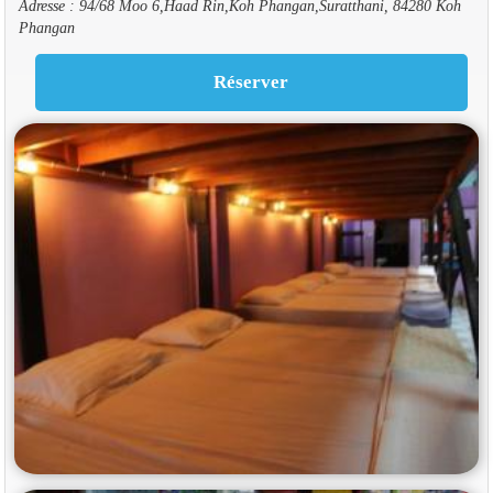
Adresse : 94/68 Moo 6,Haad Rin,Koh Phangan,Suratthani, 84280 Koh
Phangan