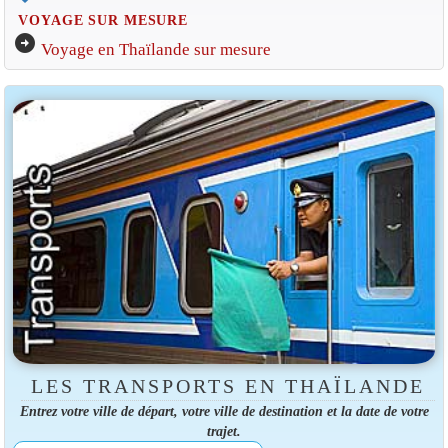
VOYAGE SUR MESURE
arrow_circle_right
Voyage en Thaïlande sur mesure
LES TRANSPORTS EN THAÏLANDE
Entrez votre ville de départ, votre ville de destination et la date de votre
trajet.