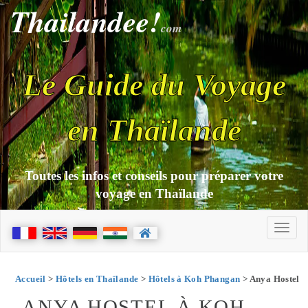
Thailandee!
com
Le Guide du Voyage
en Thaïlande
Toutes les infos et conseils pour préparer votre
voyage en Thaïlande
Accueil
>
Hôtels en Thaïlande
>
Hôtels à Koh Phangan
> Anya Hostel
ANYA HOSTEL À KOH