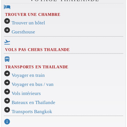
hotel
TROUVER UNE CHAMBRE
arrow_circle_right
Trouver un hôtel
arrow_circle_right
Guesthouse
flight_takeoff
VOLS PAS CHERS THAILANDE
directions_bus_filled
TRANSPORTS EN THAILANDE
arrow_circle_right
Voyager en train
arrow_circle_right
Voyager en bus / van
arrow_circle_right
Vols intérieurs
arrow_circle_right
Bateaux en Thaïlande
arrow_circle_right
Transports Bangkok
info