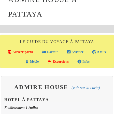
PATTAYA
LE GUIDE DU VOYAGE À PATTAYA
directions_transit
local_hotel
photo_camera
travel_explore
Arriver/partir
Dormir
A visiter
A faire
thermostat
hiking
info
Météo
Excursions
Infos
ADMIRE HOUSE
(voir sur la carte)
HOTEL À PATTAYA
Etablissement 1 étoiles