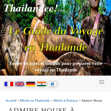
Thailandee!
com
Le Guide du Voyage
en Thaïlande
Toutes les infos et conseils pour préparer votre
voyage en Thaïlande
Accueil
>
Hôtels en Thaïlande
>
Hôtels à Pattaya
> Admire House
ADMIRE HOUSE À