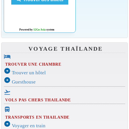
Powered by
12Go Asia
system
VOYAGE THAÏLANDE
hotel
TROUVER UNE CHAMBRE
arrow_circle_right
Trouver un hôtel
arrow_circle_right
Guesthouse
flight_takeoff
VOLS PAS CHERS THAILANDE
directions_bus_filled
TRANSPORTS EN THAILANDE
arrow_circle_right
Voyager en train