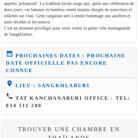
appelés 'pohamord'. La tradition locale exige que, après une célébration de
deux jours, ces bateaux en bambou soient ensuite chargés de nourriture et
relâchés sur l'eau. Cette cargaison sert à rendre hommage aux ancêtres et
amis décédés et les nourrir.
C'est un moment privilégié pour venir visiter la petite ville montagnarde
de Sangkhlaburi.
calendar_month
PROCHAINES DATES : PROCHAINE
DATE OFFICIELLE PAS ENCORE
CONNUE
location_on
LIEU : SANGKHLABURI
phone
TAT KANCHANABURI OFFICE - TEL:
034 511 200
TROUVER UNE CHAMBRE EN
THAÏLANDE