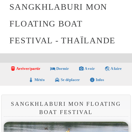
SANGKHLABURI MON
FLOATING BOAT
FESTIVAL - THAÏLANDE
directions_transit
local_hotel
photo_camera
travel_explore
Arriver/partir
Dormir
A voir
A faire
thermostat
local_taxi
info
Météo
Se déplacer
Infos
SANGKHLABURI MON FLOATING
BOAT FESTIVAL