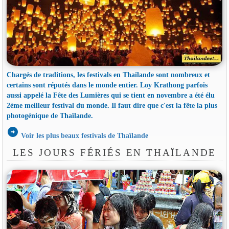
Chargés de traditions, les festivals en Thaïlande sont nombreux et
certains sont réputés dans le monde entier. Loy Krathong parfois
aussi appelé la Fête des Lumières qui se tient en novembre a été élu
2ème meilleur festival du monde. Il faut dire que c'est la fête la plus
photogénique de Thaïlande.
arrow_circle_right
Voir les plus beaux festivals de Thaïlande
LES JOURS FÉRIÉS EN THAÏLANDE