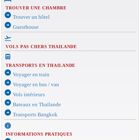
TROUVER UNE CHAMBRE
arrow_circle_right
Trouver un hôtel
arrow_circle_right
Guesthouse
flight_takeoff
VOLS PAS CHERS THAILANDE
directions_bus_filled
TRANSPORTS EN THAILANDE
arrow_circle_right
Voyager en train
arrow_circle_right
Voyager en bus / van
arrow_circle_right
Vols intérieurs
arrow_circle_right
Bateaux en Thaïlande
arrow_circle_right
Transports Bangkok
info
INFORMATIONS PRATIQUES