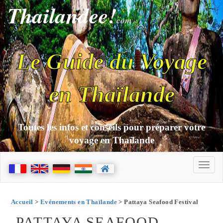
Thailandee!
com
Le Guide du Voyage
en Thaïlande
Toutes les infos et conseils pour préparer votre
voyage en Thaïlande
Accueil
>
Evénements en Thaïlande
> Pattaya Seafood Festival
PATTAYA SEAFOOD