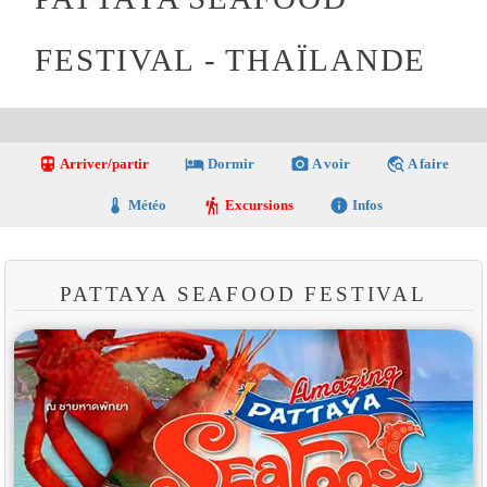
FESTIVAL - THAÏLANDE
directions_transit
local_hotel
photo_camera
travel_explore
Arriver/partir
Dormir
A voir
A faire
thermostat
hiking
info
Météo
Excursions
Infos
PATTAYA SEAFOOD FESTIVAL