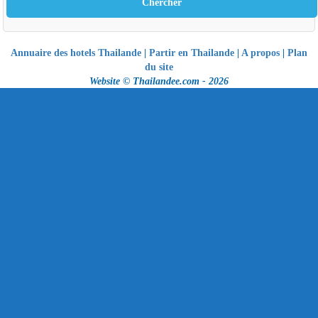
Annuaire des hotels Thailande
|
Partir en Thailande
|
A propos
|
Plan
du site
Website © Thailandee.com - 2026