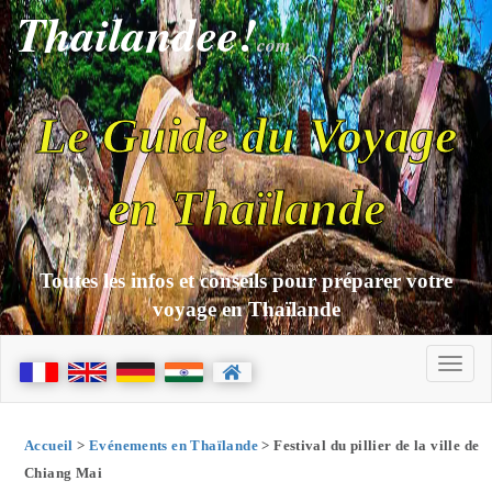
Thailandee!
com
Le Guide du Voyage
en Thaïlande
Toutes les infos et conseils pour préparer votre
voyage en Thaïlande
Accueil
>
Evénements en Thaïlande
> Festival du pillier de la ville de
Chiang Mai