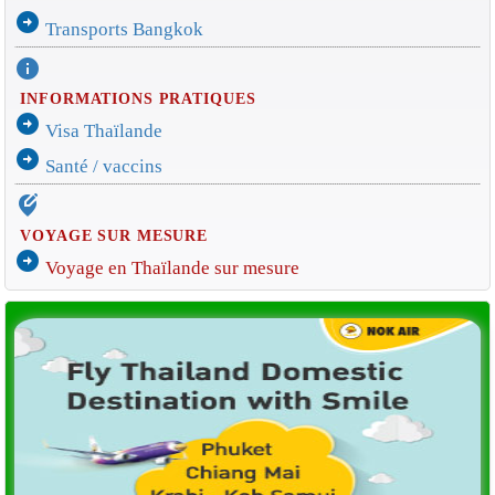
arrow_circle_right
Transports Bangkok
info
INFORMATIONS PRATIQUES
arrow_circle_right
Visa Thaïlande
arrow_circle_right
Santé / vaccins
edit_location_alt
VOYAGE SUR MESURE
arrow_circle_right
Voyage en Thaïlande sur mesure