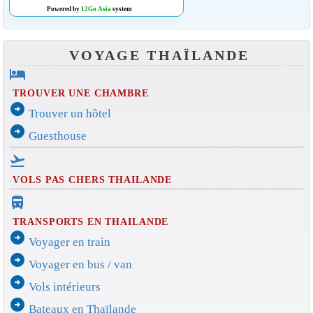
Powered by
12Go Asia
system
VOYAGE THAÏLANDE
hotel
TROUVER UNE CHAMBRE
arrow_circle_right
Trouver un hôtel
arrow_circle_right
Guesthouse
flight_takeoff
VOLS PAS CHERS THAILANDE
directions_bus_filled
TRANSPORTS EN THAILANDE
arrow_circle_right
Voyager en train
arrow_circle_right
Voyager en bus / van
arrow_circle_right
Vols intérieurs
arrow_circle_right
Bateaux en Thaïlande