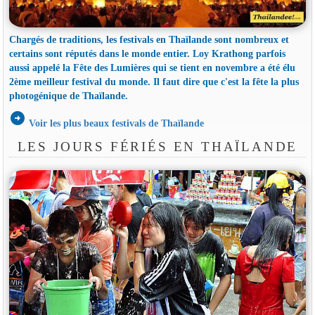
Chargés de traditions, les festivals en Thaïlande sont nombreux et
certains sont réputés dans le monde entier. Loy Krathong parfois
aussi appelé la Fête des Lumières qui se tient en novembre a été élu
2ème meilleur festival du monde. Il faut dire que c'est la fête la plus
photogénique de Thaïlande.
arrow_circle_right
Voir les plus beaux festivals de Thaïlande
LES JOURS FÉRIÉS EN THAÏLANDE