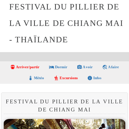
FESTIVAL DU PILLIER DE
LA VILLE DE CHIANG MAI
- THAÏLANDE
directions_transit
local_hotel
photo_camera
travel_explore
Arriver/partir
Dormir
A voir
A faire
thermostat
hiking
info
Météo
Excursions
Infos
FESTIVAL DU PILLIER DE LA VILLE
DE CHIANG MAI