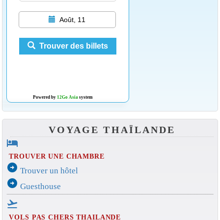
Août, 11
Trouver des billets
Powered by
12Go Asia
system
VOYAGE THAÏLANDE
hotel
TROUVER UNE CHAMBRE
arrow_circle_right
Trouver un hôtel
arrow_circle_right
Guesthouse
flight_takeoff
VOLS PAS CHERS THAILANDE