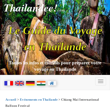
Thailandee!
com
Le Guide du Voyage
en Thaïlande
Toutes les infos et conseils pour préparer votre
voyage en Thaïlande
Accueil
>
Evénements en Thaïlande
> Chiang Mai International
Balloon Festival