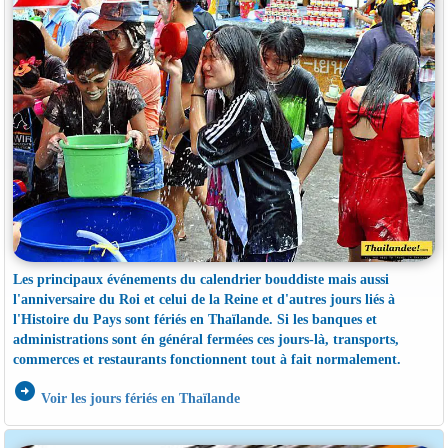
Les principaux événements du calendrier bouddiste mais aussi
l'anniversaire du Roi et celui de la Reine et d'autres jours liés à
l'Histoire du Pays sont fériés en Thaïlande. Si les banques et
administrations sont én général fermées ces jours-là, transports,
commerces et restaurants fonctionnent tout à fait normalement.
arrow_circle_right
Voir les jours fériés en Thaïlande