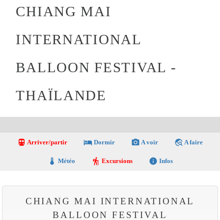
CHIANG MAI
INTERNATIONAL
BALLOON FESTIVAL -
THAÏLANDE
directions_transit
local_hotel
photo_camera
travel_explore
Arriver/partir
Dormir
A voir
A faire
thermostat
hiking
info
Météo
Excursions
Infos
CHIANG MAI INTERNATIONAL
BALLOON FESTIVAL