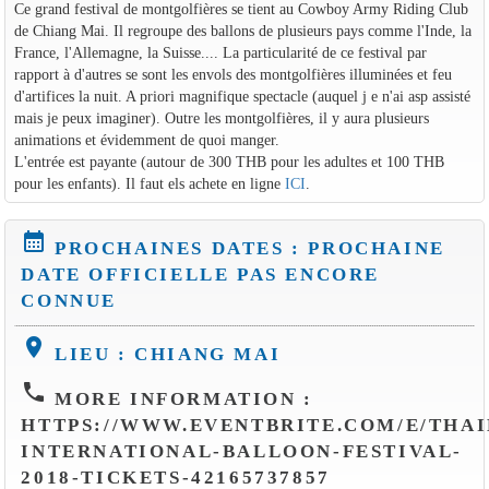
Ce grand festival de montgolfières se tient au Cowboy Army Riding Club
de Chiang Mai. Il regroupe des ballons de plusieurs pays comme l'Inde, la
France, l'Allemagne, la Suisse.... La particularité de ce festival par
rapport à d'autres se sont les envols des montgolfières illuminées et feu
d'artifices la nuit. A priori magnifique spectacle (auquel j e n'ai asp assisté
mais je peux imaginer). Outre les montgolfières, il y aura plusieurs
animations et évidemment de quoi manger.
L'entrée est payante (autour de 300 THB pour les adultes et 100 THB
pour les enfants). Il faut els achete en ligne
ICI
.
calendar_month
PROCHAINES DATES : PROCHAINE
DATE OFFICIELLE PAS ENCORE
CONNUE
location_on
LIEU : CHIANG MAI
phone
MORE INFORMATION :
HTTPS://WWW.EVENTBRITE.COM/E/THAI
INTERNATIONAL-BALLOON-FESTIVAL-
2018-TICKETS-42165737857