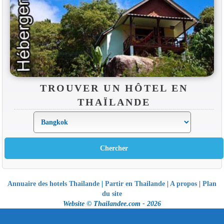
TROUVER UN HÔTEL EN
THAÏLANDE
Annuaire des hotels Thailande
|
Partir en Thailande
|
A propos
|
Plan
du site
Website © Thailandee.com - 2026