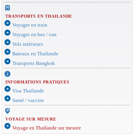
directions_bus_filled
TRANSPORTS EN THAILANDE
arrow_circle_right
Voyager en train
arrow_circle_right
Voyager en bus / van
arrow_circle_right
Vols intérieurs
arrow_circle_right
Bateaux en Thaïlande
arrow_circle_right
Transports Bangkok
info
INFORMATIONS PRATIQUES
arrow_circle_right
Visa Thaïlande
arrow_circle_right
Santé / vaccins
edit_location_alt
VOYAGE SUR MESURE
arrow_circle_right
Voyage en Thaïlande sur mesure