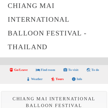
CHIANG MAI
INTERNATIONAL
BALLOON FESTIVAL -
THAILAND
directions_transit
local_hotel
photo_camera
travel_explore
Go/Leave
Find room
To visit
To do
thermostat
hiking
info
Weather
Tours
Info
CHIANG MAI INTERNATIONAL
BALLOON FESTIVAL