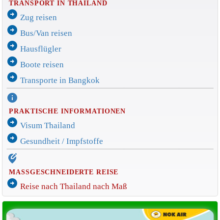
TRANSPORT IN THAILAND
arrow_circle_right
Zug reisen
arrow_circle_right
Bus/Van reisen
arrow_circle_right
Hausflügler
arrow_circle_right
Boote reisen
arrow_circle_right
Transporte in Bangkok
info
PRAKTISCHE INFORMATIONEN
arrow_circle_right
Visum Thailand
arrow_circle_right
Gesundheit / Impfstoffe
edit_location_alt
MASSGESCHNEIDERTE REISE
arrow_circle_right
Reise nach Thailand nach Maß