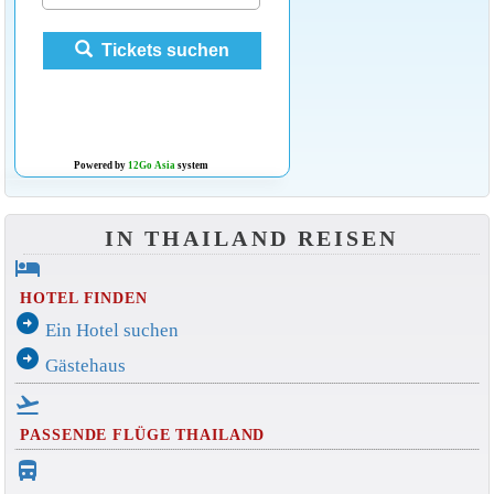
Tickets suchen
Powered by
12Go Asia
system
IN THAILAND REISEN
hotel
HOTEL FINDEN
arrow_circle_right
Ein Hotel suchen
arrow_circle_right
Gästehaus
flight_takeoff
PASSENDE FLÜGE THAILAND
directions_bus_filled