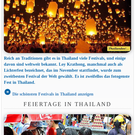
Reich an Traditionen gibt es in Thailand viele Festivals, und einige
davon sind weltweit bekannt. Loy Krathong, manchmal auch als
Lichterfest bezeichnet, das im November stattfindet, wurde zum
zweitbesten Festival der Welt gewählt. Es ist zweifellos das fotogenste
Fest in Thailand.
arrow_circle_right
Die schönsten Festivals in Thailand anzeigen
FEIERTAGE IN THAILAND