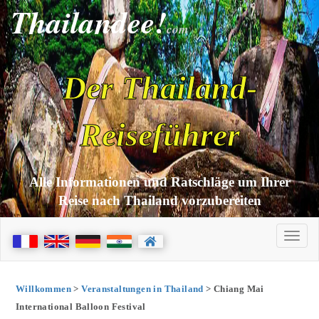
Thailandee!
com
Der Thailand-
Reiseführer
Alle Informationen und Ratschläge um Ihrer
Reise nach Thailand vorzubereiten
Willkommen
>
Veranstaltungen in Thailand
> Chiang Mai
International Balloon Festival