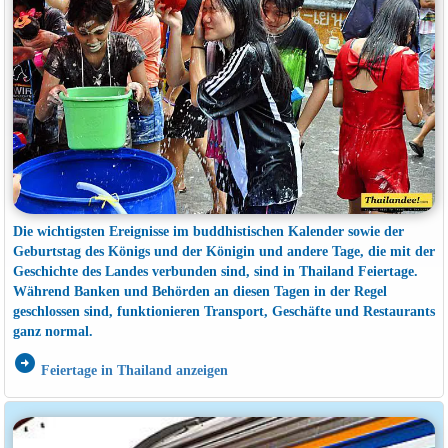
Die wichtigsten Ereignisse im buddhistischen Kalender sowie der
Geburtstag des Königs und der Königin und andere Tage, die mit der
Geschichte des Landes verbunden sind, sind in Thailand Feiertage.
Während Banken und Behörden an diesen Tagen in der Regel
geschlossen sind, funktionieren Transport, Geschäfte und Restaurants
ganz normal.
arrow_circle_right
Feiertage in Thailand anzeigen