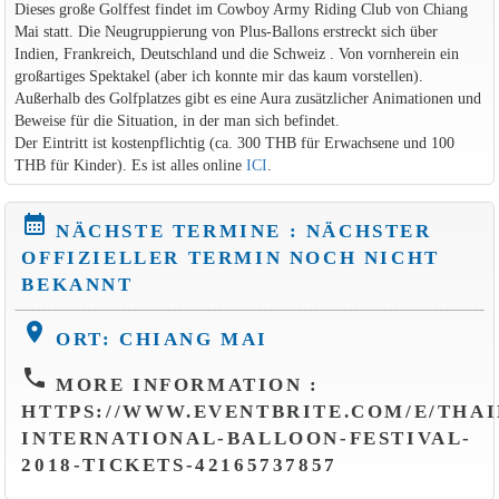
Dieses große Golffest findet im Cowboy Army Riding Club von Chiang
Mai statt. Die Neugruppierung von Plus-Ballons erstreckt sich über
Indien, Frankreich, Deutschland und die Schweiz . Von vornherein ein
großartiges Spektakel (aber ich konnte mir das kaum vorstellen).
Außerhalb des Golfplatzes gibt es eine Aura zusätzlicher Animationen und
Beweise für die Situation, in der man sich befindet.
Der Eintritt ist kostenpflichtig (ca. 300 THB für Erwachsene und 100
THB für Kinder). Es ist alles online
ICI
.
calendar_month
NÄCHSTE TERMINE : NÄCHSTER
OFFIZIELLER TERMIN NOCH NICHT
BEKANNT
location_on
ORT: CHIANG MAI
phone
MORE INFORMATION :
HTTPS://WWW.EVENTBRITE.COM/E/THAI
INTERNATIONAL-BALLOON-FESTIVAL-
2018-TICKETS-42165737857