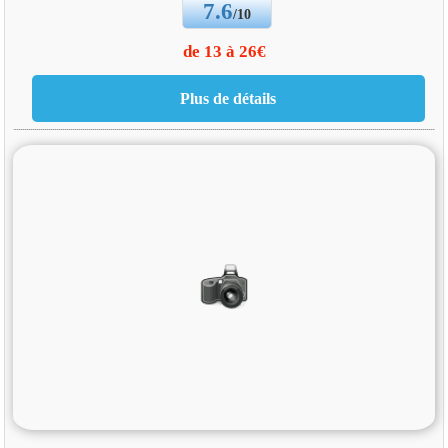
7.6
/10
de 13 à 26€