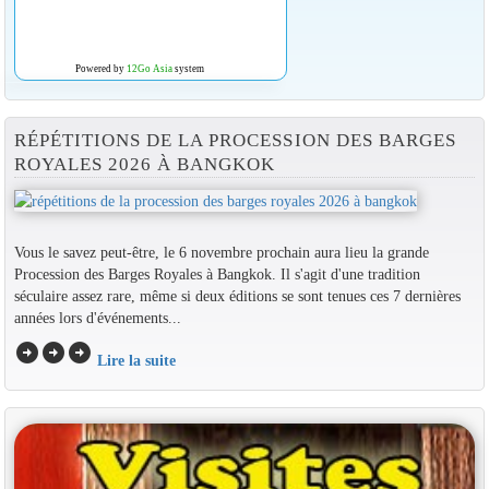
Powered by
12Go Asia
system
RÉPÉTITIONS DE LA PROCESSION DES BARGES
ROYALES 2026 À BANGKOK
Vous le savez peut-être, le 6 novembre prochain aura lieu la grande
Procession des Barges Royales à Bangkok. Il s'agit d'une tradition
séculaire assez rare, même si deux éditions se sont tenues ces 7 dernières
années lors d'événements...
arrow_circle_right
arrow_circle_right
arrow_circle_right
Lire la suite