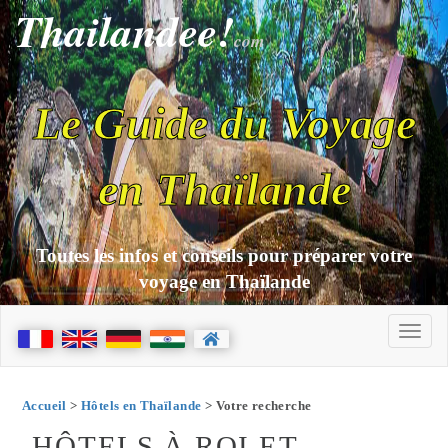
Thailandee!
com
Le Guide du Voyage
en Thaïlande
Toutes les infos et conseils pour préparer votre
voyage en Thaïlande
Accueil
>
Hôtels en Thaïlande
> Votre recherche
HÔTELS À ROI ET