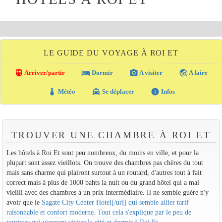
LE GUIDE DU VOYAGE À ROI ET
directions_transit
local_hotel
photo_camera
travel_explore
Arriver/partir
Dormir
A visiter
A faire
thermostat
local_taxi
info
Météo
Se déplacer
Infos
TROUVER UNE CHAMBRE À ROI ET
Les hôtels à Roi Et sont peu nombreux, du moins en ville, et pour la
plupart sont assez vieillots. On trouve des chambres pas chères du tout
mais sans charme qui plairont surtout à un routard, d'autres tout à fait
correct mais à plus de 1000 bahts la nuit ou du grand hôtel qui a mal
vieilli avec des chambres à un prix intermédiaire. Il ne semble guère n'y
avoir que le
Sagate City Center Hotel[/url] qui semble allier tarif
raisonnable et confort moderne. Tout cela s'explique par le peu de
touristes qui viennent visiter la cité et dormir à Roi Et.