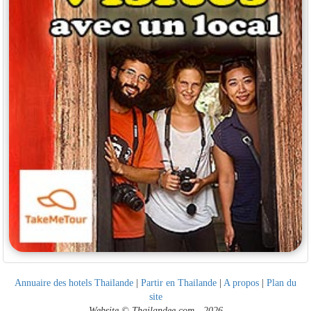
Annuaire des hotels Thailande
|
Partir en Thailande
|
A propos
|
Plan du
site
Website © Thailandee.com - 2026