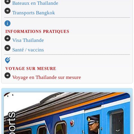
arrow_circle_right
Bateaux en Thaïlande
arrow_circle_right
Transports Bangkok
info
INFORMATIONS PRATIQUES
arrow_circle_right
Visa Thaïlande
arrow_circle_right
Santé / vaccins
edit_location_alt
VOYAGE SUR MESURE
arrow_circle_right
Voyage en Thaïlande sur mesure