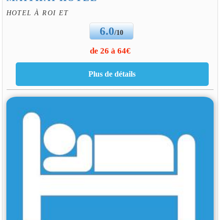
HOTEL À ROI ET
6.0
/10
de 26 à 64€