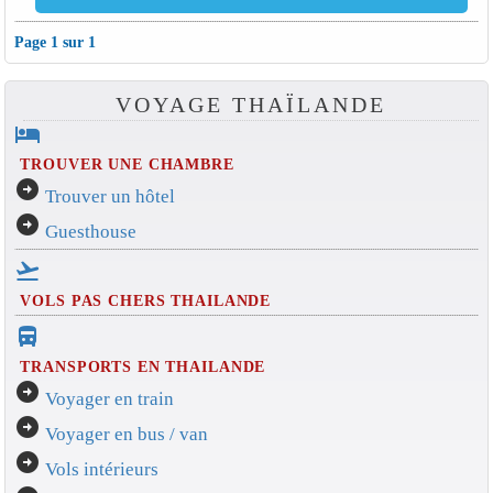
Page 1 sur 1
VOYAGE THAÏLANDE
hotel
TROUVER UNE CHAMBRE
arrow_circle_right
Trouver un hôtel
arrow_circle_right
Guesthouse
flight_takeoff
VOLS PAS CHERS THAILANDE
directions_bus_filled
TRANSPORTS EN THAILANDE
arrow_circle_right
Voyager en train
arrow_circle_right
Voyager en bus / van
arrow_circle_right
Vols intérieurs