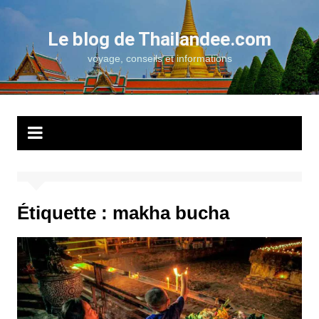
Aller
au
Le blog de Thailandee.com
contenu
voyage, conseils et informations
Étiquette :
makha bucha