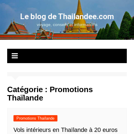
Aller
au
Le blog de Thailandee.com
contenu
voyage, conseils et informations
Catégorie :
Promotions
Thaïlande
Promotions Thaïlande
Vols intérieurs en Thaïlande à 20 euros