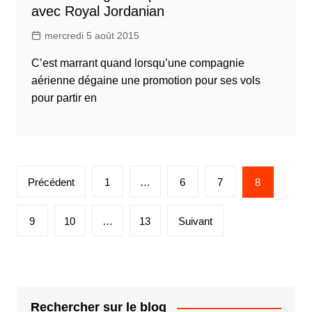
avec Royal Jordanian
mercredi 5 août 2015
C’est marrant quand lorsqu’une compagnie
aérienne dégaine une promotion pour ses vols
pour partir en
Pagination
Précédent
1
…
6
7
8
des
publications
9
10
…
13
Suivant
Rechercher sur le blog