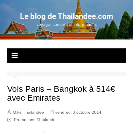
Aller
au
Le blog de Thailandee.com
contenu
voyage, conseils et informations
Vols Paris – Bangkok à 514€
avec Emirates
Mike Thailandee
vendredi 3 octobre 2014
Promotions Thaïlande