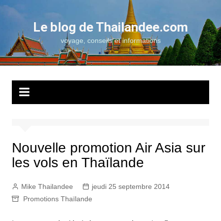
Aller
au
Le blog de Thailandee.com
contenu
voyage, conseils et informations
Nouvelle promotion Air Asia sur
les vols en Thaïlande
Mike Thailandee
jeudi 25 septembre 2014
Promotions Thaïlande