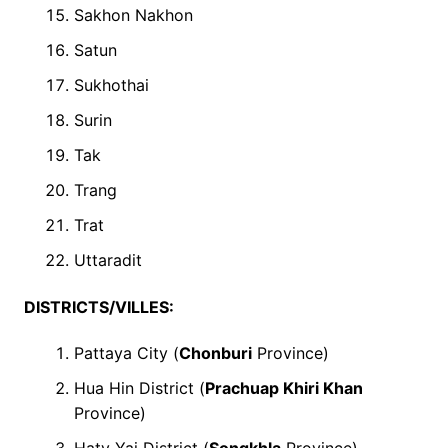
Sakhon Nakhon
Satun
Sukhothai
Surin
Tak
Trang
Trat
Uttaradit
DISTRICTS/VILLES:
Pattaya City (
Chonburi
Province)
Hua Hin District (
Prachuap Khiri Khan
Province)
Haty Yai District (
Songkhla
Province)