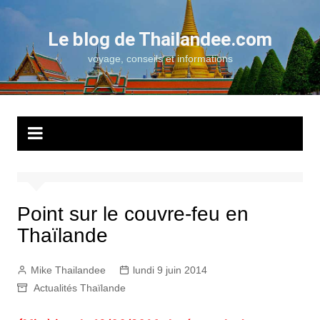
Aller
au
Le blog de Thailandee.com
contenu
voyage, conseils et informations
Point sur le couvre-feu en
Thaïlande
Mike Thailandee
lundi 9 juin 2014
Actualités Thaïlande