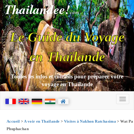
Thailandee!
com
Le Guide du Voyage
en Thaïlande
Toutes les infos et conseils pour préparer votre
voyage en Thaïlande
Accueil
>
A voir en Thaïlande
>
Visites à Nakhon Ratchasima
> Wat Pa
Phuphachan