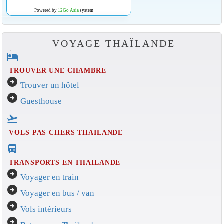
Powered by
12Go Asia
system
VOYAGE THAÏLANDE
hotel
TROUVER UNE CHAMBRE
arrow_circle_right
Trouver un hôtel
arrow_circle_right
Guesthouse
flight_takeoff
VOLS PAS CHERS THAILANDE
directions_bus_filled
TRANSPORTS EN THAILANDE
arrow_circle_right
Voyager en train
arrow_circle_right
Voyager en bus / van
arrow_circle_right
Vols intérieurs
arrow_circle_right