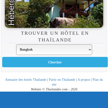
TROUVER UN HÔTEL EN
THAÏLANDE
Annuaire des hotels Thailande
|
Partir en Thailande
|
A propos
|
Plan du
site
Website © Thailandee.com - 2026