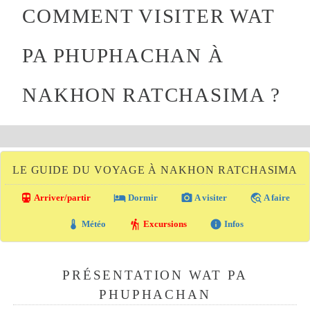
COMMENT VISITER WAT
PA PHUPHACHAN À
NAKHON RATCHASIMA ?
LE GUIDE DU VOYAGE À NAKHON RATCHASIMA
directions_transit
local_hotel
photo_camera
travel_explore
Arriver/partir
Dormir
A visiter
A faire
thermostat
hiking
info
Météo
Excursions
Infos
PRÉSENTATION WAT PA
PHUPHACHAN