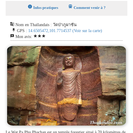
info
train
Infos pratiques
Comment venir à ?
g_translate
Nom en Thaïlandais : วัดป่าภูผาชัน
push_pin
GPS :
14.6505472,101.7714537
(Voir sur la carte)
reviews
star
star
star
Mon avis:
Le Wat Pa Phu Phachan est un temple forestier situé à 70 kilomètres de