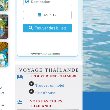
Août, 12
Trouver des billets
Powered by
12Go Asia
system
VOYAGE THAÏLANDE
hotel
TROUVER UNE CHAMBRE
arrow_circle_right
Trouver un hôtel
le
arrow_circle_right
Guesthouse
 et
flight_takeoff
VOLS PAS CHERS
 un
THAILANDE