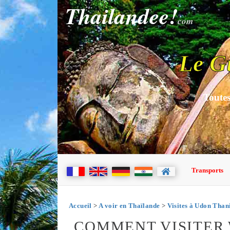
Thailandee!
com
Le G
Toutes
Transports
Accueil
>
A voir en Thaïlande
>
Visites à Udon Than
COMMENT VISITER 