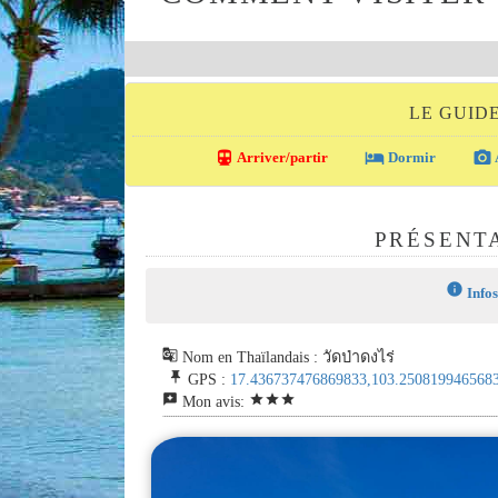
LE GUID
directions_transit
local_hotel
photo_camera
Arriver/partir
Dormir
PRÉSENT
info
Infos
g_translate
Nom en Thaïlandais : วัดป่าดงไร่
push_pin
GPS :
17.436737476869833,103.250819946568
reviews
star
star
star
Mon avis: