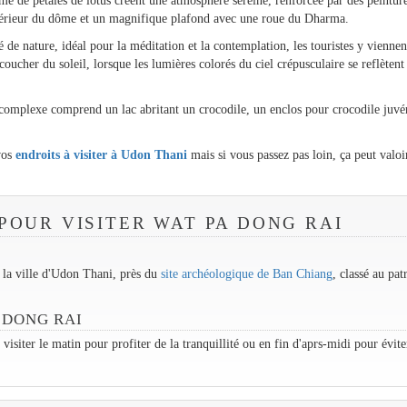
me de pétales de lotus créent une atmosphère sereine, renforcée par des peintur
intérieur du dôme et un magnifique plafond avec une roue du Dharma.
 de nature, idéal pour la méditation et la contemplation, les touristes y viennen
ucher du soleil, lorsque les lumières colorés du ciel crépusculaire se reflètent
e complexe comprend un lac abritant un crocodile, un enclos pour crocodile juvé
 vos
endroits à visiter à Udon Thani
mais si vous passez pas loin, ça peut valoi
POUR VISITER WAT PA DONG RAI
 la ville d'Udon Thani, près du
site archéologique de Ban Chiang
, classé au pa
 DONG RAI
isiter le matin pour profiter de la tranquillité ou en fin d'aprs-midi pour évite