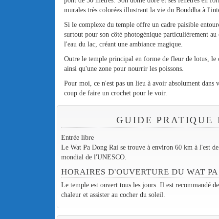
pont de 50 mètres. Son dôme doré et ses fenêtres en for
murales très colorées illustrant la vie du Bouddha à l'
Si le complexe du temple offre un cadre paisible entouré
surtout pour son côté photogénique particulièrement au co
l'eau du lac, créant une ambiance magique.
Outre le temple principal en forme de fleur de lotus, l
ainsi qu'une zone pour nourrir les poissons.
Pour moi, ce n'est pas un lieu à avoir absolument dans
coup de faire un crochet pour le voir.
GUIDE PRATIQUE 
Entrée libre
Le Wat Pa Dong Rai se trouve à environ 60 km à l'est de
mondial de l'UNESCO.
HORAIRES D'OUVERTURE DU WAT PA
Le temple est ouvert tous les jours. Il est recommandé de v
chaleur et assister au cocher du soleil.