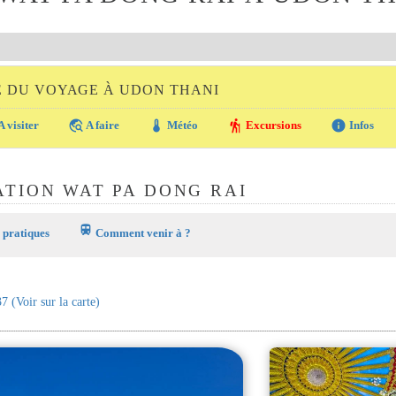
E DU VOYAGE À UDON THANI
travel_explore
thermostat
hiking
info
A visiter
A faire
Météo
Excursions
Infos
ATION WAT PA DONG RAI
train
 pratiques
Comment venir à ?
37
(Voir sur la carte)