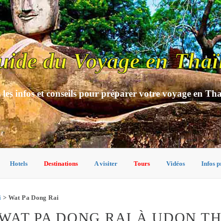
uide du Voyage en Thaï
 les infos et conseils pour préparer votre voyage en Th
Hotels
Destinations
A visiter
Tours
Vidéos
Infos p
i
> Wat Pa Dong Rai
WAT PA DONG RAI À UDON TH