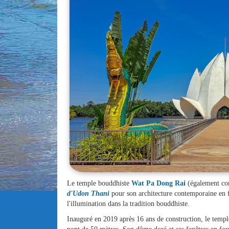
Le temple bouddhiste
Wat Pa Dong Rai
(également co
d'Udon Thani
pour son architecture contemporaine en fo
l'illumination dans la tradition bouddhiste.
Inauguré en 2019 après 16 ans de construction, le temple