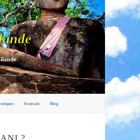
lande
aïlande
ratiques
Festivals
Blog
ANI ?