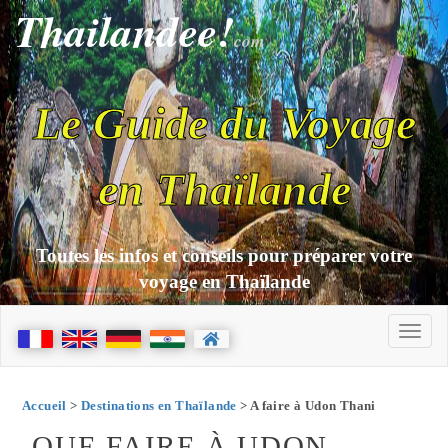
Thailandee!
com
Le Guide du Voyage
en Thaïlande
Toutes les infos et conseils pour préparer votre
voyage en Thaïlande
Accueil
>
Destinations en Thaïlande
> A faire à Udon Thani
QUE FAIRE À UDON