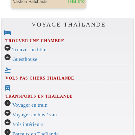
VOYAGE THAÏLANDE
hotel
TROUVER UNE CHAMBRE
arrow_circle_right
Trouver un hôtel
arrow_circle_right
Guesthouse
flight_takeoff
VOLS PAS CHERS THAILANDE
directions_bus_filled
TRANSPORTS EN THAILANDE
arrow_circle_right
Voyager en train
arrow_circle_right
Voyager en bus / van
arrow_circle_right
Vols intérieurs
arrow_circle_right
Bateaux en Thaïlande