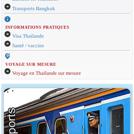
arrow_circle_right
Transports Bangkok
info
INFORMATIONS PRATIQUES
arrow_circle_right
Visa Thaïlande
arrow_circle_right
Santé / vaccins
edit_location_alt
VOYAGE SUR MESURE
arrow_circle_right
Voyage en Thaïlande sur mesure