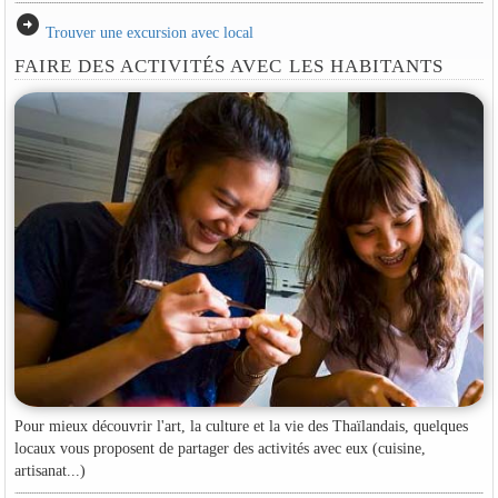
arrow_circle_right
Trouver une excursion avec local
FAIRE DES ACTIVITÉS AVEC LES HABITANTS
Pour mieux découvrir l'art, la culture et la vie des Thaïlandais, quelques
locaux vous proposent de partager des activités avec eux (cuisine,
artisanat...)