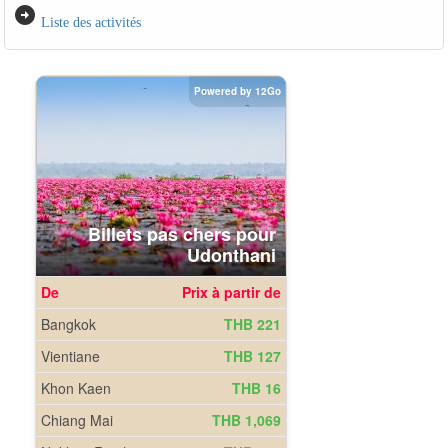
arrow_circle_right
Liste des activités