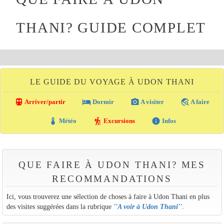
THANI? GUIDE COMPLET
LE GUIDE DU VOYAGE À UDON THANI
directions_transit
local_hotel
photo_camera
travel_explore
Arriver/partir
Dormir
A visiter
A faire
thermostat
hiking
info
Météo
Excursions
Infos
QUE FAIRE À UDON THANI? MES
RECOMMANDATIONS
Ici, vous trouverez une sélection de choses à faire à Udon Thani en plus
des visites suggérées dans la rubrique
''
A voir à Udon Thani
''
.