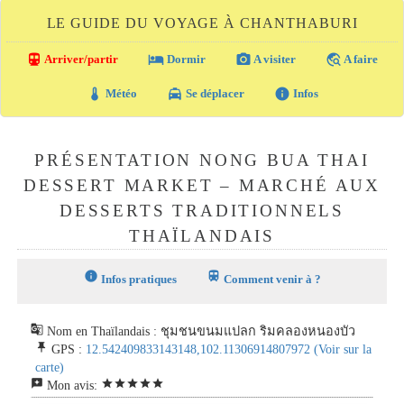
LE GUIDE DU VOYAGE À CHANTHABURI
directions_transit
local_hotel
photo_camera
travel_explore
Arriver/partir
Dormir
A visiter
A faire
thermostat
local_taxi
info
Météo
Se déplacer
Infos
PRÉSENTATION NONG BUA THAI
DESSERT MARKET – MARCHÉ AUX
DESSERTS TRADITIONNELS
THAÏLANDAIS
info
train
Infos pratiques
Comment venir à ?
g_translate
Nom en Thaïlandais : ชุมชนขนมแปลก ริมคลองหนองบัว
push_pin
GPS :
12.542409833143148,102.11306914807972
(Voir sur la
carte)
reviews
star
star
star
star
star
Mon avis: