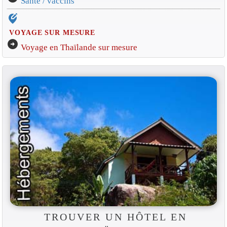
Santé / vaccins
edit_location_alt
VOYAGE SUR MESURE
arrow_circle_right
Voyage en Thaïlande sur mesure
TROUVER UN HÔTEL EN