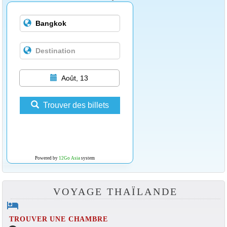
Août, 13
Trouver des billets
Powered by
12Go Asia
system
VOYAGE THAÏLANDE
hotel
TROUVER UNE CHAMBRE