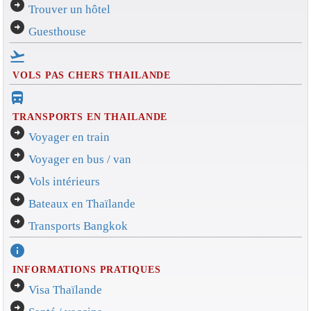
arrow_circle_right
Trouver un hôtel
arrow_circle_right
Guesthouse
flight_takeoff
VOLS PAS CHERS THAILANDE
directions_bus_filled
TRANSPORTS EN THAILANDE
arrow_circle_right
Voyager en train
arrow_circle_right
Voyager en bus / van
arrow_circle_right
Vols intérieurs
arrow_circle_right
Bateaux en Thaïlande
arrow_circle_right
Transports Bangkok
info
INFORMATIONS PRATIQUES
arrow_circle_right
Visa Thaïlande
arrow_circle_right