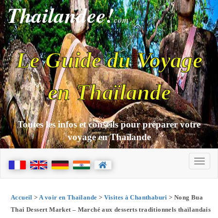
Thailandee!
com
Le Guide du Voyage
en Thaïlande
Toutes les infos et conseils pour préparer votre
voyage en Thaïlande
Accueil
>
A voir en Thaïlande
>
Visites à Chanthaburi
> Nong Bua
Thai Dessert Market – Marché aux desserts traditionnels thaïlandais