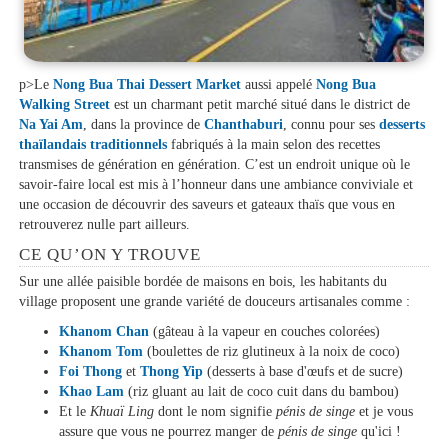
p>Le
Nong Bua Thai Dessert Market
aussi appelé
Nong Bua
Walking Street
est un charmant petit marché situé dans le district de
Na Yai Am
, dans la province de
Chanthaburi
, connu pour ses
desserts
thaïlandais traditionnels
fabriqués à la main selon des recettes
transmises de génération en génération. C’est un endroit unique où le
savoir-faire local est mis à l’honneur dans une ambiance conviviale et
une occasion de découvrir des saveurs et gateaux thaïs que vous en
retrouverez nulle part ailleurs.
CE QU’ON Y TROUVE
Sur une allée paisible bordée de maisons en bois, les habitants du
village proposent une grande variété de douceurs artisanales comme :
Khanom Chan
(gâteau à la vapeur en couches colorées)
Khanom Tom
(boulettes de riz glutineux à la noix de coco)
Foi Thong
et
Thong Yip
(desserts à base d'œufs et de sucre)
Khao Lam
(riz gluant au lait de coco cuit dans du bambou)
Et le
Khuaï Ling
dont le nom signifie
pénis de singe
et je vous
assure que vous ne pourrez manger de
pénis de singe
qu'ici !