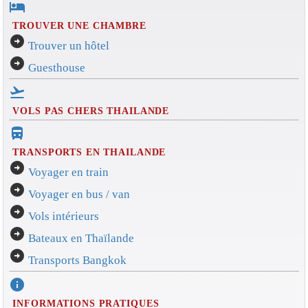
hotel
TROUVER UNE CHAMBRE
arrow_circle_right
Trouver un hôtel
arrow_circle_right
Guesthouse
flight_takeoff
VOLS PAS CHERS THAILANDE
directions_bus_filled
TRANSPORTS EN THAILANDE
arrow_circle_right
Voyager en train
arrow_circle_right
Voyager en bus / van
arrow_circle_right
Vols intérieurs
arrow_circle_right
Bateaux en Thaïlande
arrow_circle_right
Transports Bangkok
info
INFORMATIONS PRATIQUES