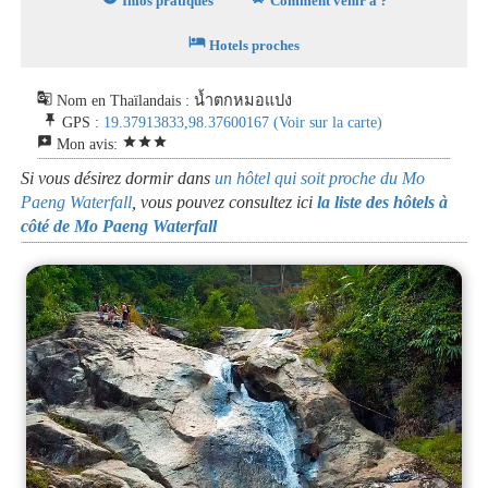
Infos pratiques
Comment venir à ?
hotel
Hotels proches
g_translate
Nom en Thaïlandais : น้ำตกหมอแปง
push_pin
GPS :
19.37913833,98.37600167
(Voir sur la carte)
reviews
star
star
star
Mon avis:
Si vous désirez dormir dans
un hôtel qui soit proche du Mo
Paeng Waterfall
, vous pouvez consultez ici
la liste des hôtels à
côté de Mo Paeng Waterfall