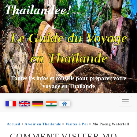
Thailandee!
com
Le Guide du Voyage
en Thaïlande
Toutes les infos et conseils pour préparer votre
voyage en Thaïlande
Accueil
>
A voir en Thaïlande
>
Visites à Pai
> Mo Paeng Waterfall
COMMENT VISITER MO