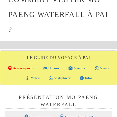
PAENG WATERFALL À PAI
?
LE GUIDE DU VOYAGE À PAI
directions_transit
local_hotel
photo_camera
travel_explore
Arriver/partir
Dormir
A visiter
A faire
thermostat
local_taxi
info
Météo
Se déplacer
Infos
PRÉSENTATION MO PAENG
WATERFALL
info
train