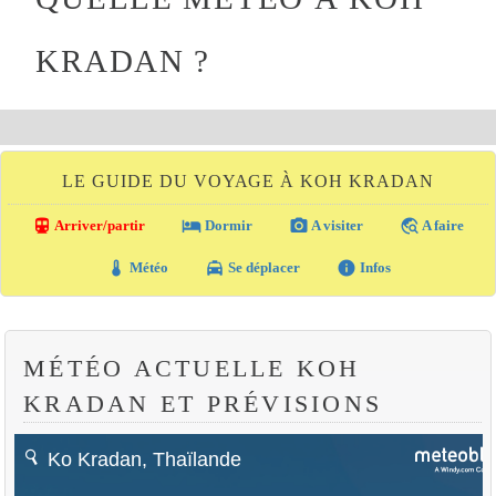
KRADAN ?
LE GUIDE DU VOYAGE À KOH KRADAN
directions_transit
local_hotel
photo_camera
travel_explore
Arriver/partir
Dormir
A visiter
A faire
thermostat
local_taxi
info
Météo
Se déplacer
Infos
MÉTÉO ACTUELLE KOH
KRADAN ET PRÉVISIONS