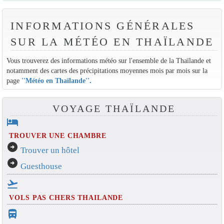
INFORMATIONS GÉNÉRALES
SUR LA MÉTÉO EN THAÏLANDE
Vous trouverez des informations météo sur l'ensemble de la Thaïlande et
notamment des cartes des précipitations moyennes mois par mois sur la
page
''Météo en Thaïlande''
.
VOYAGE THAÏLANDE
hotel
TROUVER UNE CHAMBRE
arrow_circle_right
Trouver un hôtel
arrow_circle_right
Guesthouse
flight_takeoff
VOLS PAS CHERS THAILANDE
directions_bus_filled