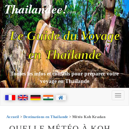
Thailandee!
com
Le Guide du Voyage
en Thaïlande
Toutes les infos et conseils pour préparer votre
voyage en Thaïlande
Accueil
>
Destinations en Thaïlande
> Météo Koh Kradan
QUELLE MÉTÉO À KOH