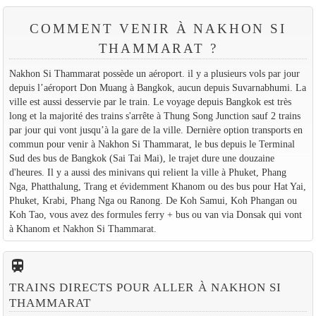
COMMENT VENIR À NAKHON SI
THAMMARAT ?
Nakhon Si Thammarat possède un aéroport. il y a plusieurs vols par jour
depuis l’aéroport Don Muang à Bangkok, aucun depuis Suvarnabhumi. La
ville est aussi desservie par le train. Le voyage depuis Bangkok est très
long et la majorité des trains s'arrête à Thung Song Junction sauf 2 trains
par jour qui vont jusqu’à la gare de la ville. Dernière option transports en
commun pour venir à Nakhon Si Thammarat, le bus depuis le Terminal
Sud des bus de Bangkok (Sai Tai Mai), le trajet dure une douzaine
d'heures. Il y a aussi des minivans qui relient la ville à Phuket, Phang
Nga, Phatthalung, Trang et évidemment Khanom ou des bus pour Hat Yai,
Phuket, Krabi, Phang Nga ou Ranong. De Koh Samui, Koh Phangan ou
Koh Tao, vous avez des formules ferry + bus ou van via Donsak qui vont
à Khanom et Nakhon Si Thammarat.
train
TRAINS DIRECTS POUR ALLER À NAKHON SI
THAMMARAT