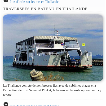
arrow_circle_right
Plus d'infos sur les bus en Thaïlande
TRAVERSÉES EN BATEAU EN THAÏLANDE
La Thaïlande compte de nombreuses îles avec de sublimes plages et à
l'exception de Koh Samui et Phuket, le bateau est la seule option pour s'y
rendre.
arrow_circle_right