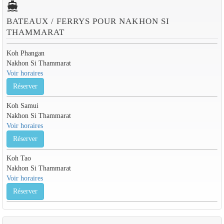
directions_boat
BATEAUX / FERRYS POUR NAKHON SI
THAMMARAT
Koh Phangan
Nakhon Si Thammarat
Voir horaires
Réserver
Koh Samui
Nakhon Si Thammarat
Voir horaires
Réserver
Koh Tao
Nakhon Si Thammarat
Voir horaires
Réserver