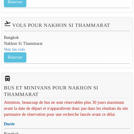
Réserver
flight_takeoff
VOLS POUR NAKHON SI THAMMARAT
Bangkok
Nakhon Si Thammarat
Voir les vols
Réserver
directions_bus_filled
BUS ET MINIVANS POUR NAKHON SI
THAMMARAT
Attention, beaucoup de bus ne sont réservables plus 30 jours maximum
avant la date de départ et n'apparaîtront donc pas dans les résultats du site
partenaire de réservation pour une recherche lancée avant ce délai.
Durée
Bangkok