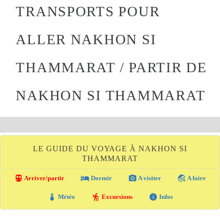
TRANSPORTS POUR
ALLER NAKHON SI
THAMMARAT / PARTIR DE
NAKHON SI THAMMARAT
LE GUIDE DU VOYAGE À NAKHON SI
THAMMARAT
directions_transit
local_hotel
photo_camera
travel_explore
Arriver/partir
Dormir
A visiter
A faire
thermostat
hiking
info
Météo
Excursions
Infos