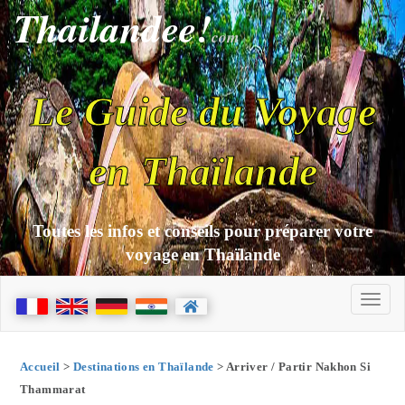
Thailandee!
com
Le Guide du Voyage
en Thaïlande
Toutes les infos et conseils pour préparer votre
voyage en Thaïlande
Accueil
>
Destinations en Thaïlande
> Arriver / Partir Nakhon Si
Thammarat