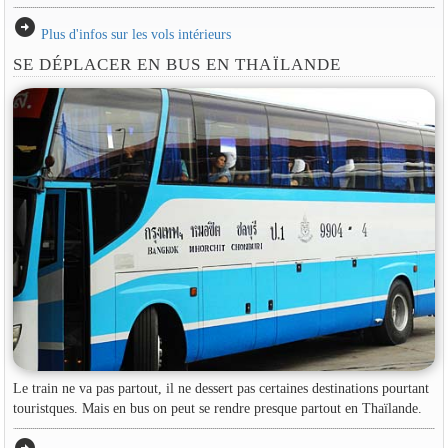
arrow_circle_right
Plus d'infos sur les vols intérieurs
SE DÉPLACER EN BUS EN THAÏLANDE
Le train ne va pas partout, il ne dessert pas certaines destinations pourtant
touristques. Mais en bus on peut se rendre presque partout en Thaïlande.