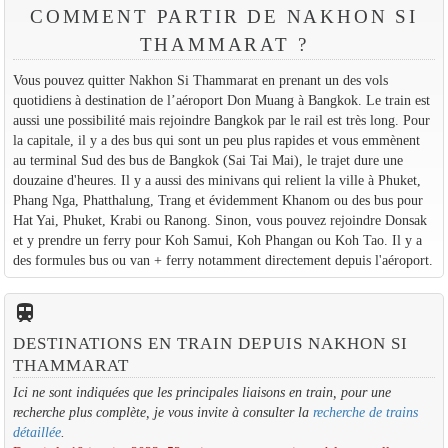
COMMENT PARTIR DE NAKHON SI
THAMMARAT ?
Vous pouvez quitter Nakhon Si Thammarat en prenant un des vols
quotidiens à destination de l’aéroport Don Muang à Bangkok. Le train est
aussi une possibilité mais rejoindre Bangkok par le rail est très long. Pour
la capitale, il y a des bus qui sont un peu plus rapides et vous emmènent
au terminal Sud des bus de Bangkok (Sai Tai Mai), le trajet dure une
douzaine d'heures. Il y a aussi des minivans qui relient la ville à Phuket,
Phang Nga, Phatthalung, Trang et évidemment Khanom ou des bus pour
Hat Yai, Phuket, Krabi ou Ranong. Sinon, vous pouvez rejoindre Donsak
et y prendre un ferry pour Koh Samui, Koh Phangan ou Koh Tao. Il y a
des formules bus ou van + ferry notamment directement depuis l'aéroport.
train
DESTINATIONS EN TRAIN DEPUIS NAKHON SI
THAMMARAT
Ici ne sont indiquées que les principales liaisons en train, pour une
recherche plus complète, je vous invite à consulter la
recherche de trains
détaillée
.