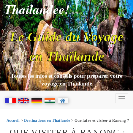
Thailandee!
com
Le Guide du Voyage
en Thaïlande
Toutes les infos et conseils pour préparer votre
voyage en Thaïlande
Accueil
>
Destinations en Thaïlande
> Que faire et visiter à Ranong ?
QUE VISITER À RANONG :