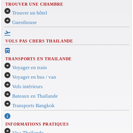
TROUVER UNE CHAMBRE
arrow_circle_right
Trouver un hôtel
arrow_circle_right
Guesthouse
flight_takeoff
VOLS PAS CHERS THAILANDE
directions_bus_filled
TRANSPORTS EN THAILANDE
arrow_circle_right
Voyager en train
arrow_circle_right
Voyager en bus / van
arrow_circle_right
Vols intérieurs
arrow_circle_right
Bateaux en Thaïlande
arrow_circle_right
Transports Bangkok
info
INFORMATIONS PRATIQUES
arrow_circle_right
Visa Thaïlande