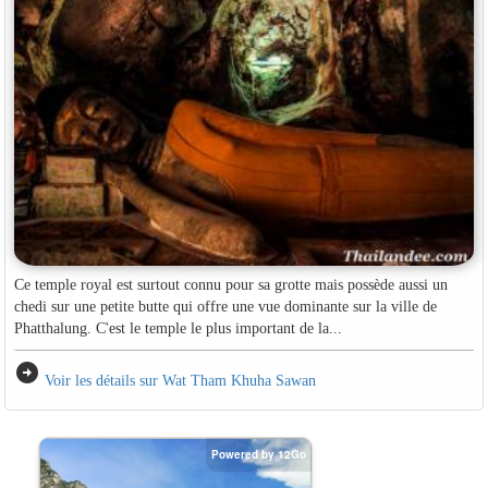
Ce temple royal est surtout connu pour sa grotte mais possède aussi un
chedi sur une petite butte qui offre une vue dominante sur la ville de
Phatthalung. C'est le temple le plus important de la...
arrow_circle_right
Voir les détails sur Wat Tham Khuha Sawan