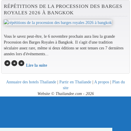
RÉPÉTITIONS DE LA PROCESSION DES BARGES
ROYALES 2026 À BANGKOK
Vous le savez peut-être, le 6 novembre prochain aura lieu la grande
Procession des Barges Royales à Bangkok. Il s'agit d'une tradition
séculaire assez rare, même si deux éditions se sont tenues ces 7 dernières
années lors d'événements...
arrow_circle_right
arrow_circle_right
arrow_circle_right
Lire la suite
Annuaire des hotels Thailande
|
Partir en Thailande
|
A propos
|
Plan du
site
Website © Thailandee.com - 2026