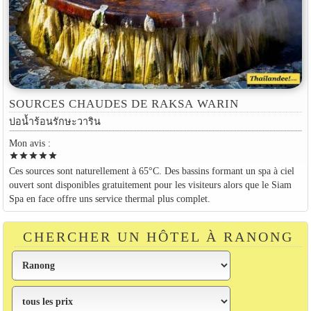
SOURCES CHAUDES DE RAKSA WARIN
บ่อน้ำร้อนรักษะวาริน
Mon avis :
star
star
star
star
star
Ces sources sont naturellement à 65°C. Des bassins formant un spa à ciel
ouvert sont disponibles gratuitement pour les visiteurs alors que le Siam
Spa en face offre uns service thermal plus complet.
CHERCHER UN HÔTEL À RANONG