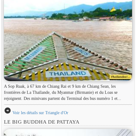
A Sop Ruak, à 67 km de Chiang Rai et 9 km de Chiang Sean, les
frontières de La Thaïlande, du Myanmar (Birmanie) et du Loas se
rejoignent. Des minivans partent du Terminal des bus numéro 1 et...
arrow_circle_right
Voir les détails sur Triangle d'Or
LE BIG BUDDHA DE PATTAYA