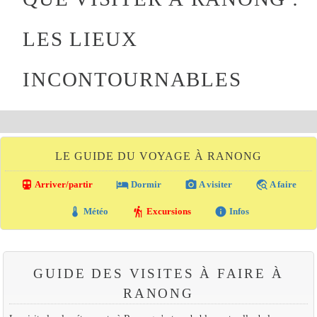
LES LIEUX
INCONTOURNABLES
LE GUIDE DU VOYAGE À RANONG
directions_transit
local_hotel
photo_camera
travel_explore
Arriver/partir
Dormir
A visiter
A faire
thermostat
hiking
info
Météo
Excursions
Infos
GUIDE DES VISITES À FAIRE À
RANONG