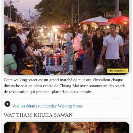
Cette walking street est un grand marché de nuit qui s'installent chaque
dimanche soir en plein centre de Chiang Mai avec notamment des stands
de restauration qui prennent place dans deux temples....
arrow_circle_right
Voir les détails sur Sunday Walking Street
WAT THAM KHUHA SAWAN