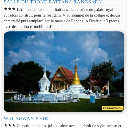
SALLE DU TRÔNE RATTANA RANGSARN
star
star
star
Bâtiment en tek qui abritait la salle du trône du palais royal
autrefois construit pour le roi Rama V au sommet de la colline et depuis
démantelé puis remplacé par la mairie de Ranong. A l'intérieur 3 pièces
avec décoration et mobilier d'époque.
WAT SUWAN KHIRI
star
star
star
Ce petit temple est joli et calme avec un chedi de style birman et