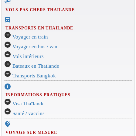
flight_takeoff
VOLS PAS CHERS THAILANDE
directions_bus_filled
TRANSPORTS EN THAILANDE
arrow_circle_right
Voyager en train
arrow_circle_right
Voyager en bus / van
arrow_circle_right
Vols intérieurs
arrow_circle_right
Bateaux en Thaïlande
arrow_circle_right
Transports Bangkok
info
INFORMATIONS PRATIQUES
arrow_circle_right
Visa Thaïlande
arrow_circle_right
Santé / vaccins
edit_location_alt
VOYAGE SUR MESURE