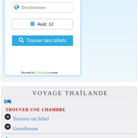
Août, 12
Trouver des billets
Powered by
12Go Asia
system
VOYAGE THAÏLANDE
hotel
TROUVER UNE CHAMBRE
arrow_circle_right
Trouver un hôtel
arrow_circle_right
Guesthouse