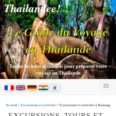
Thailandee!
com
Le Guide du Voyage
en Thaïlande
Toutes les infos et conseils pour préparer votre
voyage en Thaïlande
Accueil
>
Excursions et activités
> Excursions et activités à Ranong
EXCURSIONS, TOURS ET