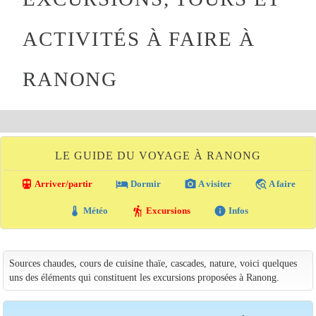
ACTIVITÉS À FAIRE À
RANONG
LE GUIDE DU VOYAGE À RANONG
directions_transit
local_hotel
photo_camera
travel_explore
Arriver/partir
Dormir
A visiter
A faire
thermostat
hiking
info
Météo
Excursions
Infos
Sources chaudes, cours de cuisine thaïe, cascades, nature, voici quelques
uns des éléments qui constituent les excursions proposées à Ranong.