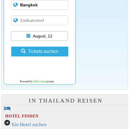
August, 12
Tickets suchen
Powered by
12Go Asia
system
IN THAILAND REISEN
hotel
HOTEL FINDEN
arrow_circle_right
Ein Hotel suchen