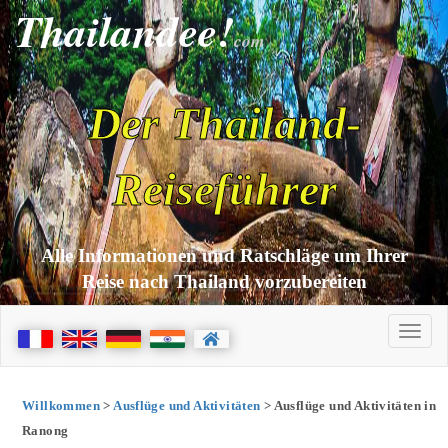
Thailandee!
com
Der Thailand-
Reiseführer
Alle Informationen und Ratschläge um Ihrer
Reise nach Thailand vorzubereiten
Willkommen
>
Ausflüge und Aktivitäten
> Ausflüge und Aktivitäten in
Ranong