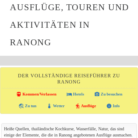
AUSFLÜGE, TOUREN UND
AKTIVITÄTEN IN
RANONG
DER VOLLSTÄNDIGE REISEFÜHRER ZU
RANONG
directions_transit
local_hotel
photo_camera
Kommen/Verlassen
Hotels
Zu besuchen
travel_explore
thermostat
hiking
info
Zu tun
Wetter
Ausflüge
Info
Heiße Quellen, thailändische Kochkurse, Wasserfälle, Natur, das sind
einige der Elemente, die die in Ranong angebotenen Ausflüge ausmachen.