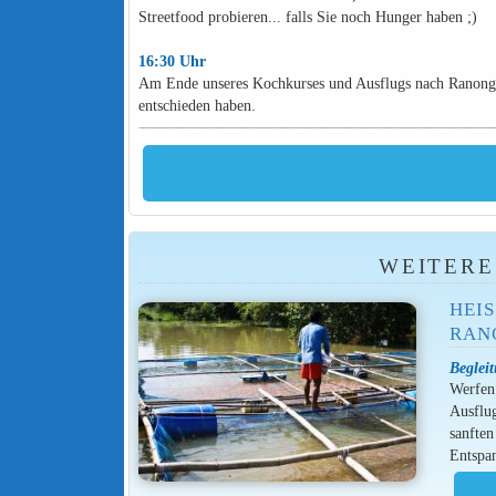
Streetfood probieren... falls Sie noch Hunger haben ;)
16:30 Uhr
Am Ende unseres Kochkurses und Ausflugs nach Ranong b
entschieden haben.
WEITERE
HEIS
ANO
Beglei
Werfen 
Ausflug
sanften
Entspa