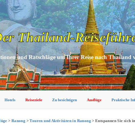
er Thailand-Reiseführ
tionen und Ratschläge um Ihrer Reise nach Thailand 
Hotels
Reiseziele
Zu besichtigen
Ausflüge
Praktische I
lüge
>
Ranong
>
Touren und Aktivitäten in Ranong
> Entspannen Sie sich i