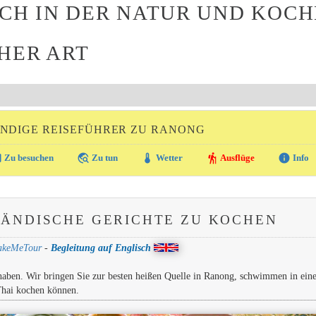
ICH IN DER NATUR UND KOCH
HER ART
NDIGE REISEFÜHRER ZU RANONG
ra
travel_explore
thermostat
hiking
info
Zu besuchen
Zu tun
Wetter
Ausflüge
Info
LÄNDISCHE GERICHTE ZU KOCHEN
akeMeTour
-
Begleitung auf Englisch
haben. Wir bringen Sie zur besten heißen Quelle in Ranong, schwimmen in ein
Thai kochen können.