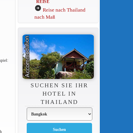
REISE
arrow_circle_right
Reise nach Thailand
nach Maß
piel:
SUCHEN SIE IHR
HOTEL IN
THAILAND
h