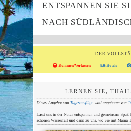
ENTSPANNEN SIE S
NACH SÜDLÄNDISC
DER VOLLSTÄ
directions_transit
local_hotel
photo_came
Kommen/Verlassen
Hotels
LERNEN SIE, THAI
Dieses Angebot von
Tagesausflüge
wird angeboten von
T
Lasst uns in der Natur entspannen und gemeinsam Spaß 
schönen Wasserfall und dann zu uns, wo Sie mit Mama 