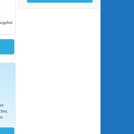
Angebot
R
ser
chen,
um