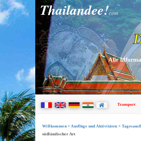
Thailandee!
com
D
Alle Informa
Transport
Willkommen
>
Ausflüge und Aktivitäten
>
Tagesausf
südländischer Art