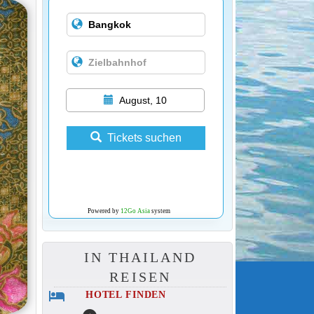
August, 10
Tickets suchen
Powered by
12Go Asia
system
IN THAILAND
REISEN
hotel
HOTEL FINDEN