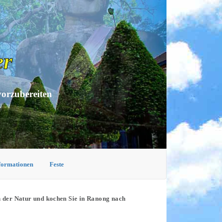
er
vorzubereiten
nformationen
Feste
n der Natur und kochen Sie in Ranong nach