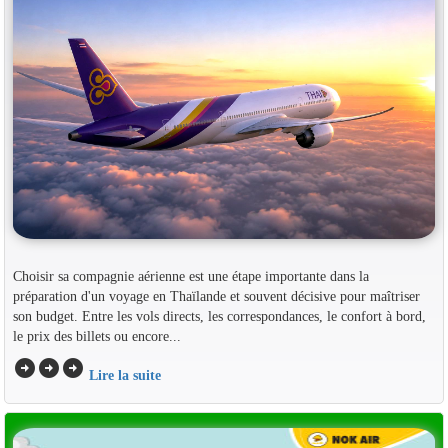
Choisir sa compagnie aérienne est une étape importante dans la
préparation d'un voyage en Thaïlande et souvent décisive pour maîtriser
son budget. Entre les vols directs, les correspondances, le confort à bord,
le prix des billets ou encore...
arrow_circle_right
arrow_circle_right
arrow_circle_right
Lire la suite