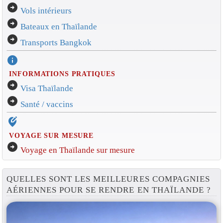
arrow_circle_right
Vols intérieurs
arrow_circle_right
Bateaux en Thaïlande
arrow_circle_right
Transports Bangkok
info
INFORMATIONS PRATIQUES
arrow_circle_right
Visa Thaïlande
arrow_circle_right
Santé / vaccins
edit_location_alt
VOYAGE SUR MESURE
arrow_circle_right
Voyage en Thaïlande sur mesure
QUELLES SONT LES MEILLEURES COMPAGNIES
AÉRIENNES POUR SE RENDRE EN THAÏLANDE ?