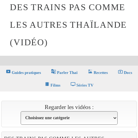
DES TRAINS PAS COMME
LES AUTRES THAÏLANDE
(VIDÉO)
smart_display
g_translate
dinner_dining
live_tv
Guides pratiques
Parler Thaï
Recettes
Docs
theaters
tv
Films
Séries TV
Regarder les vidéos :