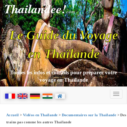
Thailandee!
com
Le Guide du Voyage
en Thaïlande
Toutes les infos et conseils pour préparer votre
voyage en Thaïlande
Accueil
>
Vidéos en Thaïlande
>
Documentaires sur la Thaïlande
> Des
trains pas comme les autres Thaïlande