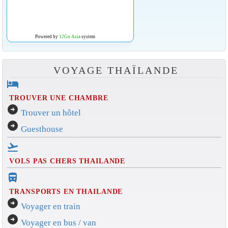
Powered by
12Go Asia
system
VOYAGE THAÏLANDE
hotel
TROUVER UNE CHAMBRE
arrow_circle_right
Trouver un hôtel
arrow_circle_right
Guesthouse
flight_takeoff
VOLS PAS CHERS THAILANDE
directions_bus_filled
TRANSPORTS EN THAILANDE
arrow_circle_right
Voyager en train
arrow_circle_right
Voyager en bus / van