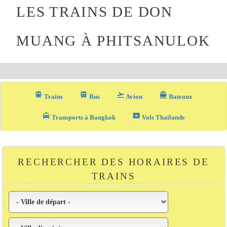
LES TRAINS DE DON
MUANG À PHITSANULOK
train
directions_bus_filled
flight_takeoff
directions_boat
Trains
Bus
Avion
Bateaux
local_taxi
airplane_ticket
Transports à Bangkok
Vols Thaïlande
RECHERCHER DES HORAIRES DE
TRAINS