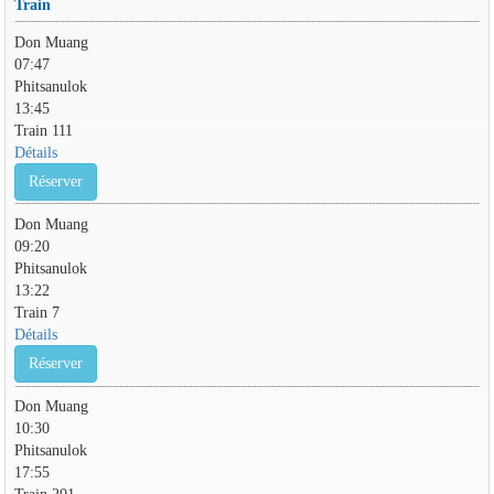
Train
Don Muang
07:47
Phitsanulok
13:45
Train 111
Détails
Réserver
Don Muang
09:20
Phitsanulok
13:22
Train 7
Détails
Réserver
Don Muang
10:30
Phitsanulok
17:55
Train 201