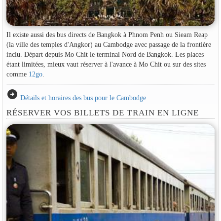
Il existe aussi des bus directs de Bangkok à Phnom Penh ou Sieam Reap
(la ville des temples d'Angkor) au Cambodge avec passage de la frontière
inclu. Départ depuis Mo Chit le terminal Nord de Bangkok. Les places
étant limitées, mieux vaut réserver à l'avance à Mo Chit ou sur des sites
comme
12go
.
arrow_circle_right
Détails et horaires des bus pour le Cambodge
RÉSERVER VOS BILLETS DE TRAIN EN LIGNE