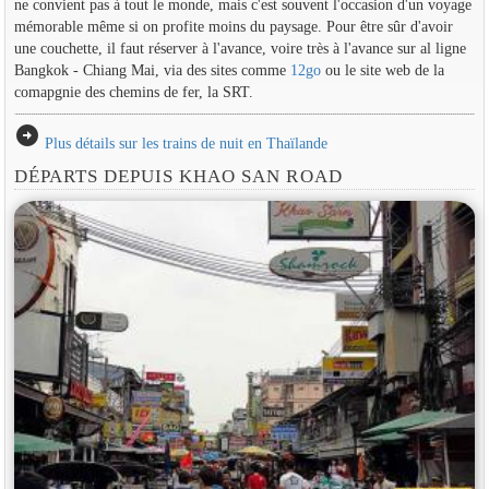
ne convient pas à tout le monde, mais c'est souvent l'occasion d'un voyage
mémorable même si on profite moins du paysage. Pour être sûr d'avoir
une couchette, il faut réserver à l'avance, voire très à l'avance sur al ligne
Bangkok - Chiang Mai, via des sites comme
12go
ou le site web de la
comapgnie des chemins de fer, la SRT.
arrow_circle_right
Plus détails sur les trains de nuit en Thaïlande
DÉPARTS DEPUIS KHAO SAN ROAD