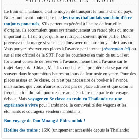
PHITSANULOK EN TRAIN
Le train en Thaïlande, c'est le moyen de transport le moins cher du pays.
Notez tout avant toute chose que
les trains thaïlandais sont loin d'être
toujours ponctuels
. S'ils partent en général à l'heure de leur ville
d'origine, ils accumulent quasi systématiquement un retard plus ou moins
important au fil du trajet qu'ils ne rattrapent souvent qu'en partie. Donc
prévoyez de la marge si vous enchaînez avec un autre moyen de transport.
Vous pouvez réserver vos places à l'avance par internet (
réservation ici
)
ou
sur el site officiel de la SRT. Pour les couchettes en train de nuit, il est
fortement conseillé de réserver à l'avance, même très à l'avance sur le
trajet Bangkok - Chiang Mai. les couchettes en première classe partent
souvent dans le spremières heures ou jours de leur msie en vente. Pour des
places assises en 3e classe, ce n'est pas nécessaire de booker à l'avance,
mais sachez que vous n'aurez souvent pas de place attitrée et que selon la
fréquentation du train pourrez être amené à faire une partie du voyage
debout. Mais
voyager en 3e classe en train en Thaïlande est une
expérience à vivre
pour l'ambiance, la convivialité des wagons et les
étonnants et courageux vendeurs ambulants.
Bon voyage de Don Muang à Phitsanulok !
Hotline des trains :
1690 (uniquement accessible depuis la Thaïlande)