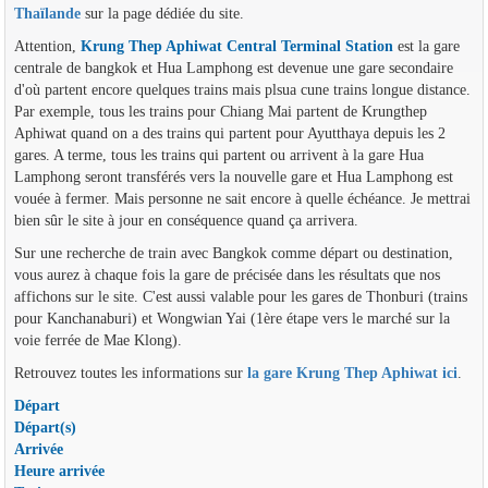
Thaïlande
sur la page dédiée du site.
Attention,
Krung Thep Aphiwat Central Terminal Station
est la gare
centrale de bangkok et Hua Lamphong est devenue une gare secondaire
d'où partent encore quelques trains mais plsua cune trains longue distance.
Par exemple, tous les trains pour Chiang Mai partent de Krungthep
Aphiwat quand on a des trains qui partent pour Ayutthaya depuis les 2
gares. A terme, tous les trains qui partent ou arrivent à la gare Hua
Lamphong seront transférés vers la nouvelle gare et Hua Lamphong est
vouée à fermer. Mais personne ne sait encore à quelle échéance. Je mettrai
bien sûr le site à jour en conséquence quand ça arrivera.
Sur une recherche de train avec Bangkok comme départ ou destination,
vous aurez à chaque fois la gare de précisée dans les résultats que nos
affichons sur le site. C'est aussi valable pour les gares de Thonburi (trains
pour Kanchanaburi) et Wongwian Yai (1ère étape vers le marché sur la
voie ferrée de Mae Klong).
Retrouvez toutes les informations sur
la gare Krung Thep Aphiwat ici
.
Départ
Départ(s)
Arrivée
Heure arrivée