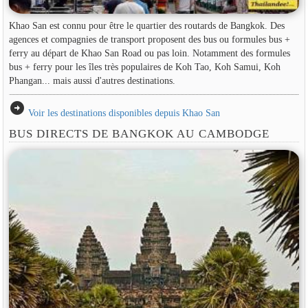
Khao San est connu pour être le quartier des routards de Bangkok. Des
agences et compagnies de transport proposent des bus ou formules bus +
ferry au départ de Khao San Road ou pas loin. Notamment des formules
bus + ferry pour les îles très populaires de Koh Tao, Koh Samui, Koh
Phangan... mais aussi d'autres destinations.
arrow_circle_right
Voir les destinations disponibles depuis Khao San
BUS DIRECTS DE BANGKOK AU CAMBODGE