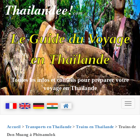
Thailandee!
com
Le Guide du Voyage
en Thaïlande
Toutes les infos et conseils pour préparer votre
voyage en Thaïlande
Accueil
>
Transports en Thaïlande
>
Trains en Thaïlande
> Trains de
Don Muang à Phitsanulok