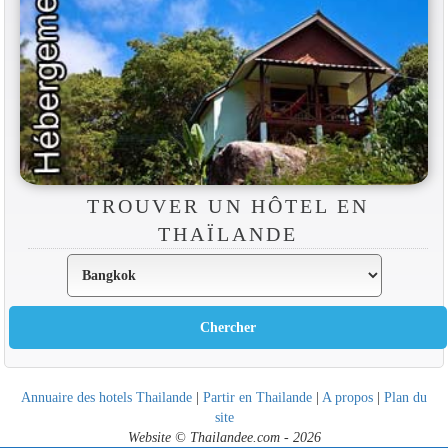
TROUVER UN HÔTEL EN
THAÏLANDE
Annuaire des hotels Thailande
|
Partir en Thailande
|
A propos
|
Plan du
site
Website © Thailandee.com - 2026