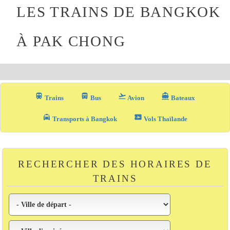
LES TRAINS DE BANGKOK
À PAK CHONG
train
directions_bus_filled
flight_takeoff
directions_boat
Trains
Bus
Avion
Bateaux
local_taxi
airplane_ticket
Transports à Bangkok
Vols Thaïlande
RECHERCHER DES HORAIRES DE
TRAINS