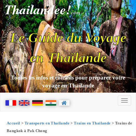
Thailandee!
com
Le Guide du Voyage
en Thaïlande
Toutes les infos et conseils pour préparer votre
voyage en Thaïlande
Accueil
>
Transports en Thaïlande
>
Trains en Thaïlande
> Trains de
Bangkok à Pak Chong