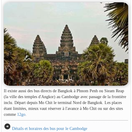
Il existe aussi des bus directs de Bangkok à Phnom Penh ou Sieam Reap
(la ville des temples d'Angkor) au Cambodge avec passage de la frontière
inclu. Départ depuis Mo Chit le terminal Nord de Bangkok. Les places
étant limitées, mieux vaut réserver à l'avance à Mo Chit ou sur des sites
comme
12go
.
arrow_circle_right
Détails et horaires des bus pour le Cambodge