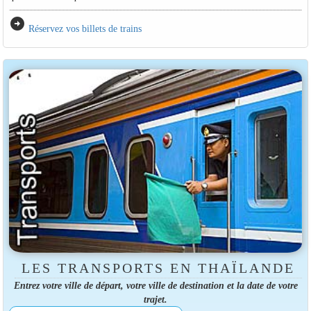
arrow_circle_right
Réservez vos billets de trains
LES TRANSPORTS EN THAÏLANDE
Entrez votre ville de départ, votre ville de destination et la date de votre
trajet.