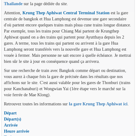
Thaïlande
sur la page dédiée du site.
Attention,
Krung Thep Aphiwat Central Terminal Station
est la gare
centrale de bangkok et Hua Lamphong est devenue une gare secondaire
d'où partent encore quelques trains mais plsua cune trains longue distance.
Par exemple, tous les trains pour Chiang Mai partent de Krungthep
Aphiwat quand on a des trains qui partent pour Ayutthaya depuis les 2
gares. A terme, tous les trains qui partent ou arrivent à la gare Hua
Lamphong seront transférés vers la nouvelle gare et Hua Lamphong est
vouée à fermer. Mais personne ne sait encore à quelle échéance. Je mettrai
bien sûr le site à jour en conséquence quand ça arrivera.
Sur une recherche de train avec Bangkok comme départ ou destination,
vous aurez à chaque fois la gare de précisée dans les résultats que nos
affichons sur le site. C'est aussi valable pour les gares de Thonburi (trains
pour Kanchanaburi) et Wongwian Yai (1ère étape vers le marché sur la
voie ferrée de Mae Klong).
Retrouvez toutes les informations sur
la gare Krung Thep Aphiwat ici
.
Départ
Départ(s)
Arrivée
Heure arrivée