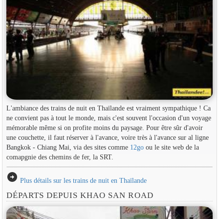
L'ambiance des trains de nuit en Thaïlande est vraiment sympathique ! Ca
ne convient pas à tout le monde, mais c'est souvent l'occasion d'un voyage
mémorable même si on profite moins du paysage. Pour être sûr d'avoir
une couchette, il faut réserver à l'avance, voire très à l'avance sur al ligne
Bangkok - Chiang Mai, via des sites comme
12go
ou le site web de la
comapgnie des chemins de fer, la SRT.
arrow_circle_right
Plus détails sur les trains de nuit en Thaïlande
DÉPARTS DEPUIS KHAO SAN ROAD