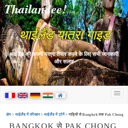
Thailandee!
com
थाईलैंड यात्रा गाइड
थाईलैंड की अपनी यात्रा तैयार करने के लिए सभी जानकारी
और सलाह
होम
>
थाईलैंड में परिवहन
>
थाईलैंड में ट्रेनें
> गाड़ियों से Bangkok तक Pak Chong
BANGKOK से PAK CHONG