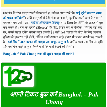
थाईलैंड में ट्रेन यात्रा सबसे किफ़ायती है, लेकिन ध्यान रखें कि
थाई ट्रेनें अक्सर समय
की पाबंद नहीं होतीं
। लंबी यात्राओं में देरी होना सामान्य है, इसलिए अपने आगे के प्लान में
पर्याप्त समय रखें। आप
यहाँ से ऑनलाइन टिकट
)
या आधिकारिक SRT वेबसाइट से बुक
कर सकते हैं। रात की ट्रेनों (Sleeper) के लिए, विशेष रूप से बैंकॉक - चियांग माई रूट
पर, काफी पहले बुकिंग करना बहुत ज़रूरी है। वहीं 3rd क्लास की सीटों के लिए एडवांस
बुकिंग की ज़रूरत नहीं होती, लेकिन इसमें आपको खड़े होकर भी यात्रा करनी पड़ सकती
है।
थाईलैंड में 3rd क्लास की यात्रा एक अनूठा अनुभव है
जहाँ आपको स्थानीय संस्कृति
और स्वादिष्ट स्ट्रीट फूड बेचने वाले फेरीवाले देखने को मिलेंगे।
Bangkok से Pak Chong तक की सुखद यात्रा की कामना!
अपनी टिकट बुक करें Bangkok - Pak
Chong