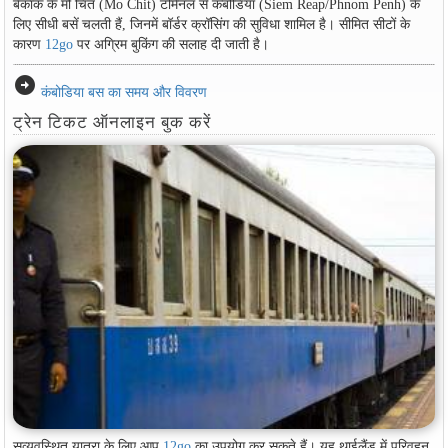
बैंकॉक के मो चित (Mo Chit) टर्मिनल से कंबोडिया (Siem Reap/Phnom Penh) के
लिए सीधी बसें चलती हैं, जिनमें बॉर्डर क्रॉसिंग की सुविधा शामिल है। सीमित सीटों के
कारण
12go
पर अग्रिम बुकिंग की सलाह दी जाती है।
arrow_circle_right
कंबोडिया बस का समय और विवरण
ट्रेन टिकट ऑनलाइन बुक करें
सुव्यवस्थित यात्रा के लिए आप
12go
का उपयोग कर सकते हैं। यह थाईलैंड में परिवहन