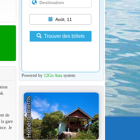
Août, 11
Trouver des billets
Powered by
12Go Asia
system
ation
ok.
ent de
 la gare
nce. Je