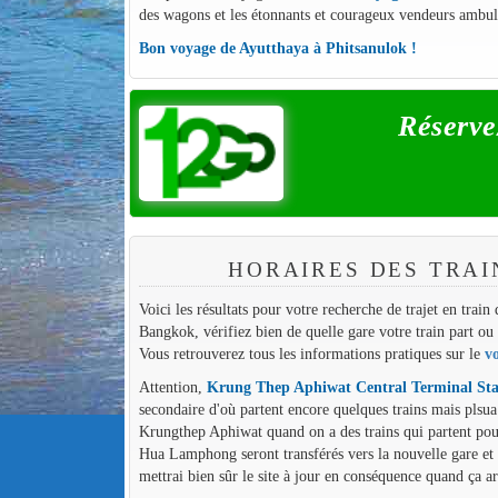
des wagons et les étonnants et courageux vendeurs ambul
Bon voyage de Ayutthaya à Phitsanulok !
Réservez
HORAIRES DES TRAI
Voici les résultats pour votre recherche de trajet en trai
Bangkok, vérifiez bien de quelle gare votre train part ou d
Vous retrouverez tous les informations pratiques sur le
v
Attention,
Krung Thep Aphiwat Central Terminal Sta
secondaire d'où partent encore quelques trains mais plsua
Krungthep Aphiwat quand on a des trains qui partent pour 
Hua Lamphong seront transférés vers la nouvelle gare et
mettrai bien sûr le site à jour en conséquence quand ça ar