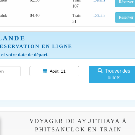
nulok
02:38
Train
Détails
Réserver
107
nulok
04:40
Train
Détails
Réserver
51
LANDE
ÉSERVATION EN LIGNE
e et votre date de départ.
Trouver des
Août, 11
billets
VOYAGER DE AYUTTHAYA À
PHITSANULOK EN TRAIN