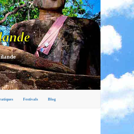
lande
aïlande
ratiques
Festivals
Blog