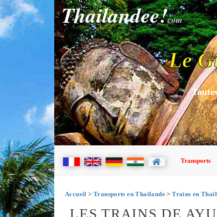
Thailandee!
com
Le G
Toutes
Transports
Accueil
>
Transports en Thaïlande
>
Trains en Thaï
LES TRAINS DE AY