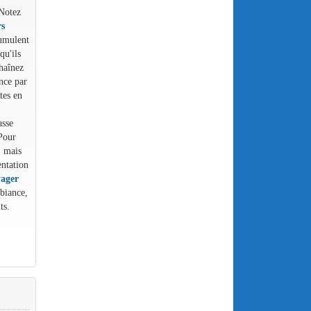
 Notez
rs
cumulent
qu'ils
haînez
nce par
tes en
asse
Pour
, mais
entation
ager
biance,
ts.
E