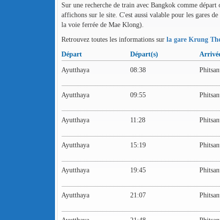
Sur une recherche de train avec Bangkok comme départ ou 
affichons sur le site. C'est aussi valable pour les gares
la voie ferrée de Mae Klong).
Retrouvez toutes les informations sur
la gare Krung The
Départ
Départ(s)
Arrivé
Ayutthaya
08:38
Phitsa
Ayutthaya
09:55
Phitsa
Ayutthaya
11:28
Phitsa
Ayutthaya
15:19
Phitsa
Ayutthaya
19:45
Phitsa
Ayutthaya
21:07
Phitsa