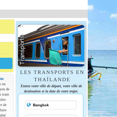
LES TRANSPORTS EN
oin
THAÏLANDE
s ou
Entrez votre ville de départ, votre ville de
oyen de
destination et la date de votre trajet.
n train
ière
re de
faire
lité