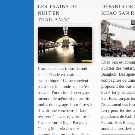
LES TRAINS DE
DÉPARTS DE
NUIT EN
KHAO SAN 
THAÏLANDE
Khao San est connu 
quartier des routard
L'ambiance des trains de nuit
Bangkok. Des agenc
en Thaïlande est vraiment
compagnies de tran
sympathique ! Ca ne convient
proposent des bus 
pas à tout le monde, mais c'est
bus + ferry au dépa
souvent l'occasion d'un voyage
San Road ou pas loi
mémorable même si on profite
Notamment des for
moins du paysage. Pour être sûr
ferry pour les îles t
d'avoir une couchette, il faut
populaires de Koh 
réserver à l'avance, voire très à
Samui, Koh Phangan
l'avance sur al ligne Bangkok -
aussi d'autres destin
Chiang Mai, via des sites
comme
12go
ou le site web de