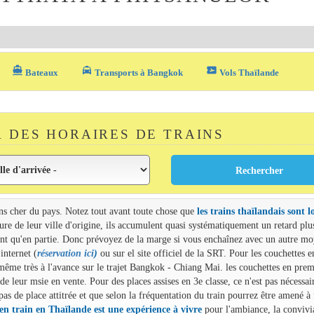
directions_boat
local_taxi
airplane_ticket
Bateaux
Transports à Bangkok
Vols Thaïlande
 DES HORAIRES DE TRAINS
ins cher du pays. Notez tout avant toute chose que
les trains thaïlandais sont l
heure de leur ville d'origine, ils accumulent quasi systématiquement un retard plu
uvent qu'en partie. Donc prévoyez de la marge si vous enchaînez avec un autre m
internet (
réservation ici
)
ou sur el site officiel de la SRT. Pour les couchettes e
, même très à l'avance sur le trajet Bangkok - Chiang Mai. les couchettes en prem
de leur msie en vente. Pour des places assises en 3e classe, ce n'est pas nécessai
s de place attitrée et que selon la fréquentation du train pourrez être amené à 
 en train en Thaïlande est une expérience à vivre
pour l'ambiance, la convivia