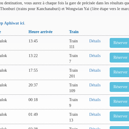
destination, vous aurez à chaque fois la gare de précisée dans les résultats qu
 de Thonburi (trains pour Kanchanaburi) et Wongwian Yai (1ère étape vers le mar
p Aphiwat ici
.
e
Heure arrivée
Train
nulok
13:45
Train
Détails
Réserver
111
nulok
13:22
Train
Détails
Réserver
7
nulok
17:55
Train
Détails
Réserver
201
nulok
20:37
Train
Détails
Réserver
109
nulok
00:18
Train
Détails
Réserver
9
nulok
01:49
Train
Détails
Réserver
13