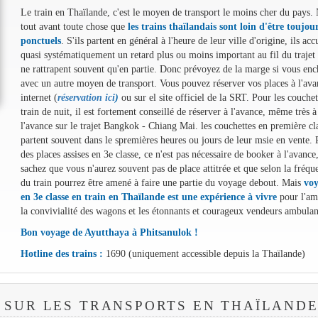
Le train en Thaïlande, c'est le moyen de transport le moins cher du pays.
tout avant toute chose que
les trains thaïlandais sont loin d'être toujou
ponctuels
. S'ils partent en général à l'heure de leur ville d'origine, ils ac
quasi systématiquement un retard plus ou moins important au fil du trajet 
ne rattrapent souvent qu'en partie. Donc prévoyez de la marge si vous enc
avec un autre moyen de transport. Vous pouvez réserver vos places à l'ava
internet (
réservation ici
)
ou sur el site officiel de la SRT. Pour les couchet
train de nuit, il est fortement conseillé de réserver à l'avance, même très à
l'avance sur le trajet Bangkok - Chiang Mai. les couchettes en première cl
partent souvent dans le spremières heures ou jours de leur msie en vente. 
des places assises en 3e classe, ce n'est pas nécessaire de booker à l'avance
sachez que vous n'aurez souvent pas de place attitrée et que selon la fréqu
du train pourrez être amené à faire une partie du voyage debout. Mais
voy
en 3e classe en train en Thaïlande est une expérience à vivre
pour l'am
la convivialité des wagons et les étonnants et courageux vendeurs ambulan
Bon voyage de Ayutthaya à Phitsanulok !
Hotline des trains :
1690 (uniquement accessible depuis la Thaïlande)
 SUR LES TRANSPORTS EN THAÏLAND