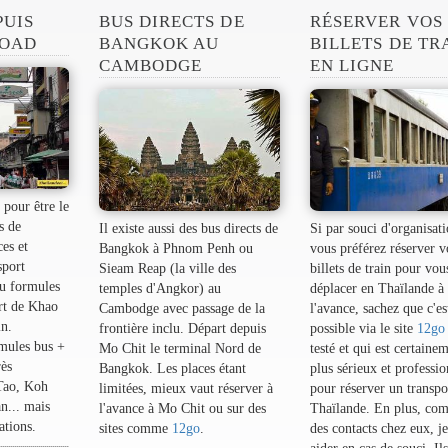
PUIS
BUS DIRECTS DE
RÉSERVER VOS
ROAD
BANGKOK AU
BILLETS DE TR
CAMBODGE
EN LIGNE
pour être le
s de
Il existe aussi des bus directs de
Si par souci d'organisati
es et
Bangkok à Phnom Penh ou
vous préférez réserver v
sport
Sieam Reap (la ville des
billets de train pour vou
ou formules
temples d'Angkor) au
déplacer en Thaïlande à
rt de Khao
Cambodge avec passage de la
l'avance, sachez que c'es
n.
frontière inclu. Départ depuis
possible via le site
12go
mules bus +
Mo Chit le terminal Nord de
testé et qui est certaine
rès
Bangkok. Les places étant
plus sérieux et professi
Tao, Koh
limitées, mieux vaut réserver à
pour réserver un transpo
... mais
l'avance à Mo Chit ou sur des
Thaïlande. En plus, com
ations.
sites comme
12go
.
des contacts chez eux, j
aider en cas de souci. Il