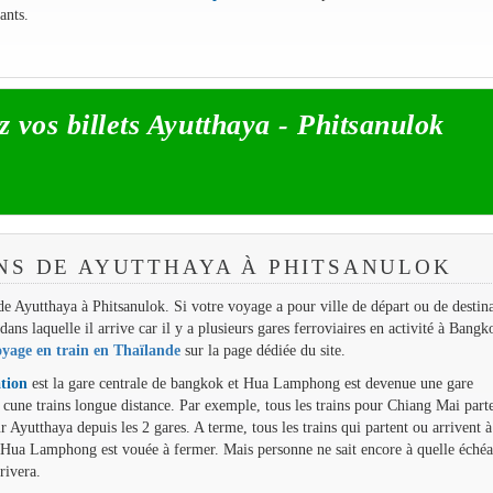
ants.
 vos billets Ayutthaya - Phitsanulok
NS DE AYUTTHAYA À PHITSANULOK
n de Ayutthaya à Phitsanulok. Si votre voyage a pour ville de départ ou de destin
ans laquelle il arrive car il y a plusieurs gares ferroviaires en activité à Bangk
oyage en train en Thaïlande
sur la page dédiée du site.
tion
est la gare centrale de bangkok et Hua Lamphong est devenue une gare
 cune trains longue distance. Par exemple, tous les trains pour Chiang Mai part
Ayutthaya depuis les 2 gares. A terme, tous les trains qui partent ou arrivent à
 Hua Lamphong est vouée à fermer. Mais personne ne sait encore à quelle échéa
rivera.