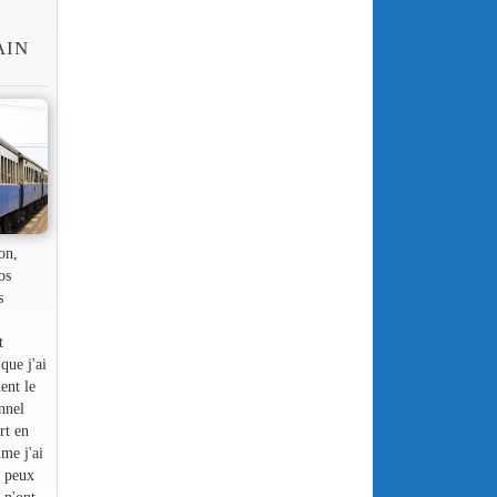
AIN
on,
os
s
t
que j'ai
ment le
onnel
rt en
me j'ai
e peux
s n'ont