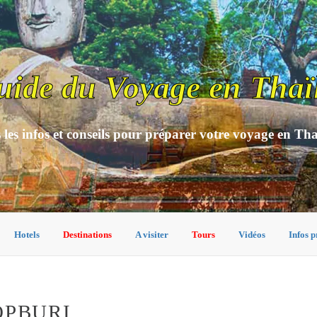
uide du Voyage en Thaï
 les infos et conseils pour préparer votre voyage en Th
Hotels
Destinations
A visiter
Tours
Vidéos
Infos p
OPBURI