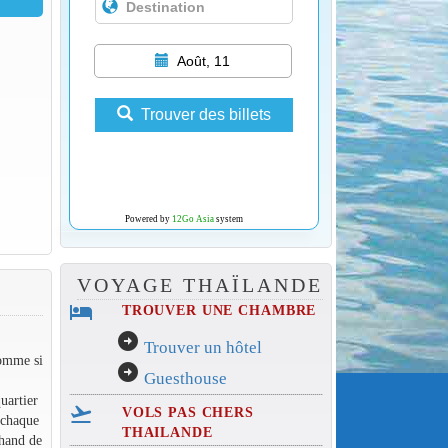
Août, 11
Trouver des billets
Powered by
12Go Asia
system
VOYAGE THAÏLANDE
hotel
TROUVER UNE CHAMBRE
arrow_circle_right
Trouver un hôtel
comme si
arrow_circle_right
Guesthouse
uartier
flight_takeoff
VOLS PAS CHERS
 chaque
THAILANDE
chand de