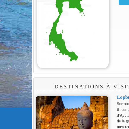
DESTINATIONS À VIS
Lopb
Surtout
il leur
d'Ayutt
de la g
mercred