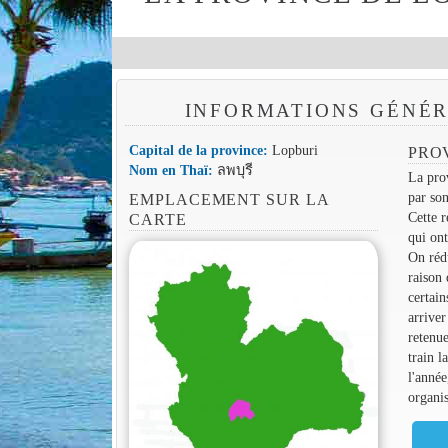
INFORMATIONS GÉNÉR
Capital de la province:
Lopburi
PRO
Nom en Thaï:
ลพบุรี
La prov
par son
EMPLACEMENT SUR LA
Cette r
CARTE
qui ont
On rédu
raison 
certai
arriver
retenue
train l
l'année
organi