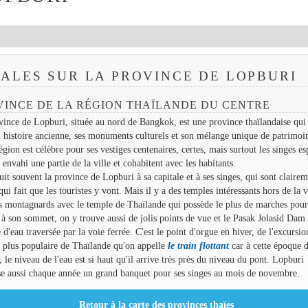
ALES SUR LA PROVINCE DE LOPBURI
VINCE DE LA RÉGION THAÏLANDE DU CENTRE
ince de Lopburi, située au nord de Bangkok, est une province thaïlandaise qui 
 histoire ancienne, ses monuments culturels et son mélange unique de patrimoi
égion est célèbre pour ses vestiges centenaires, certes, mais surtout les singes es
 envahi une partie de la ville et cohabitent avec les habitants.
it souvent la province de Lopburi à sa capitale et à ses singes, qui sont clairem
qui fait que les touristes y vont. Mais il y a des temples intéressants hors de la v
ns montagnards avec le temple de Thaïlande qui possède le plus de marches pour
 à son sommet, on y trouve aussi de jolis points de vue et le Pasak Jolasid Dam 
 d'eau traversée par la voie ferrée. C'est le point d'orgue en hiver, de l'excursio
a plus populaire de Thaïlande qu'on appelle
le train flottant
car à cette époque 
, le niveau de l'eau est si haut qu'il arrive très près du niveau du pont. Lopburi
se aussi chaque année un grand banquet pour ses singes au mois de novembre.