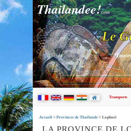
Thailandee!
com
Le G
Toutes
Transports
Accueil
>
Provinces de Thaïlande
> Lopburi
LA PROVINCE DE L