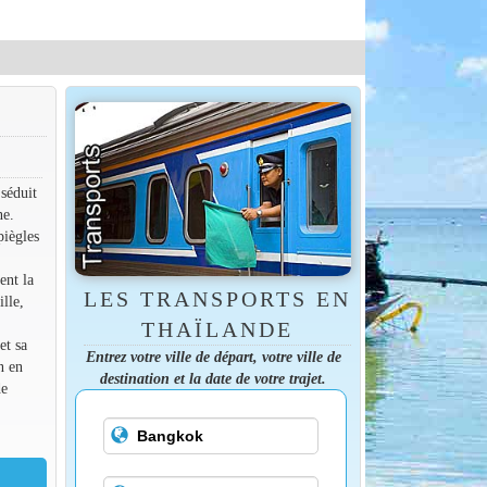
séduit
ne.
piègles
ent la
LES TRANSPORTS EN
ille,
THAÏLANDE
et sa
Entrez votre ville de départ, votre ville de
n en
destination et la date de votre trajet.
de