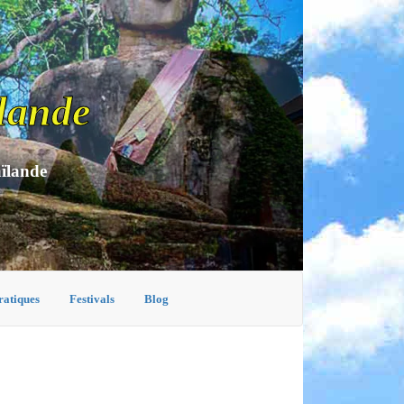
lande
aïlande
ratiques
Festivals
Blog