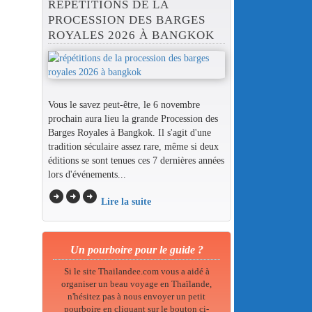
RÉPÉTITIONS DE LA
PROCESSION DES BARGES
ROYALES 2026 À BANGKOK
Vous le savez peut-être, le 6 novembre
prochain aura lieu la grande Procession des
Barges Royales à Bangkok. Il s'agit d'une
tradition séculaire assez rare, même si deux
éditions se sont tenues ces 7 dernières années
lors d'événements...
arrow_circle_right
arrow_circle_right
arrow_circle_right
Lire la suite
Un pourboire pour le guide ?
Si le site Thailandee.com vous a aidé à
organiser un beau voyage en Thaïlande,
n'hésitez pas à nous envoyer un petit
pourboire en cliquant sur le bouton ci-