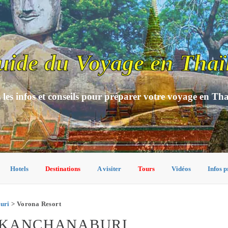
uide du Voyage en Thaï
 les infos et conseils pour préparer votre voyage en Th
Hotels
Destinations
A visiter
Tours
Vidéos
Infos p
uri
> Vorona Resort
 KANCHANABURI