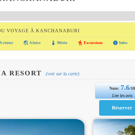
 DU VOYAGE À KANCHANABURI
travel_explore
thermostat
hiking
info
A visiter
A faire
Météo
Excursions
Infos
A RESORT
(voir sur la carte)
7.6
Note:
/1
Lire les avis