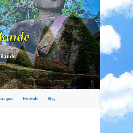
lande
aïlande
ratiques
Festivals
Blog