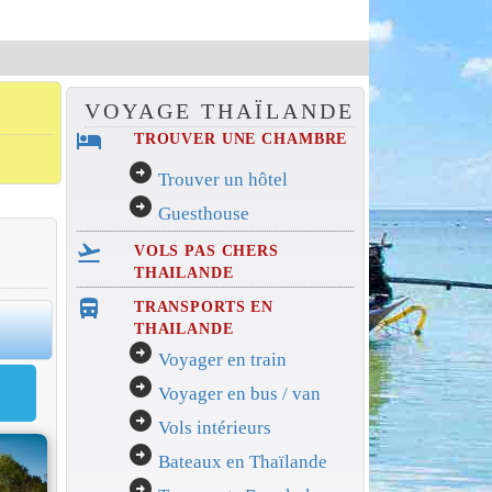
VOYAGE THAÏLANDE
hotel
TROUVER UNE CHAMBRE
arrow_circle_right
Trouver un hôtel
arrow_circle_right
Guesthouse
flight_takeoff
VOLS PAS CHERS
THAILANDE
directions_bus_filled
TRANSPORTS EN
0
THAILANDE
arrow_circle_right
Voyager en train
arrow_circle_right
Voyager en bus / van
arrow_circle_right
Vols intérieurs
arrow_circle_right
Bateaux en Thaïlande
arrow_circle_right