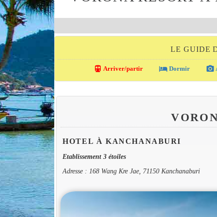
LE GUIDE
directions_transit
local_hotel
photo_camera
Arriver/partir
Dormir
VORON
HOTEL À KANCHANABURI
Etablissement 3 étoiles
Adresse : 168 Wang Kre Jae, 71150 Kanchanaburi