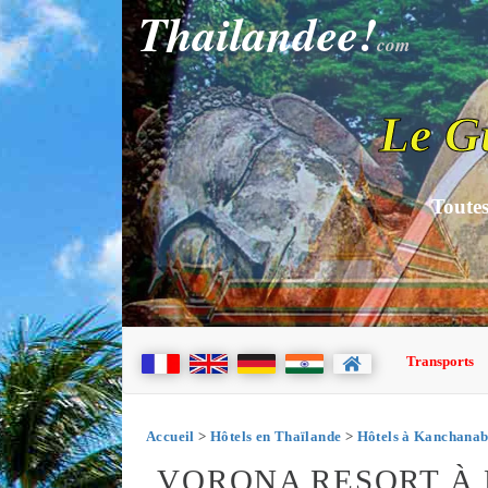
Thailandee!
com
Le G
Toutes
Transports
Accueil
>
Hôtels en Thaïlande
>
Hôtels à Kanchanab
VORONA RESORT À