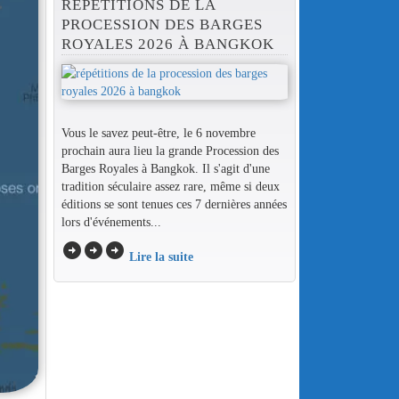
RÉPÉTITIONS DE LA
PROCESSION DES BARGES
ROYALES 2026 À BANGKOK
Vous le savez peut-être, le 6 novembre
prochain aura lieu la grande Procession des
Barges Royales à Bangkok. Il s'agit d'une
tradition séculaire assez rare, même si deux
éditions se sont tenues ces 7 dernières années
lors d'événements...
arrow_circle_right
arrow_circle_right
arrow_circle_right
Lire la suite