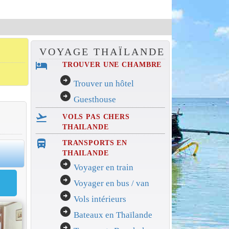
VOYAGE THAÏLANDE
hotel
TROUVER UNE CHAMBRE
arrow_circle_right
Trouver un hôtel
arrow_circle_right
Guesthouse
flight_takeoff
VOLS PAS CHERS
THAILANDE
directions_bus_filled
TRANSPORTS EN
0
THAILANDE
arrow_circle_right
Voyager en train
arrow_circle_right
Voyager en bus / van
arrow_circle_right
Vols intérieurs
arrow_circle_right
Bateaux en Thaïlande
arrow_circle_right