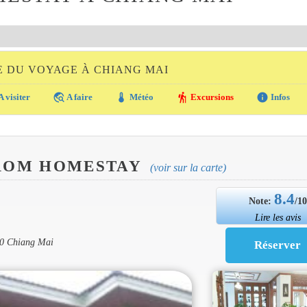
E DU VOYAGE À CHIANG MAI
travel_explore
thermostat
hiking
info
A visiter
A faire
Météo
Excursions
Infos
 ROM HOMESTAY
(voir sur la carte)
8.4
Note:
/1
Lire les avis
00 Chiang Mai