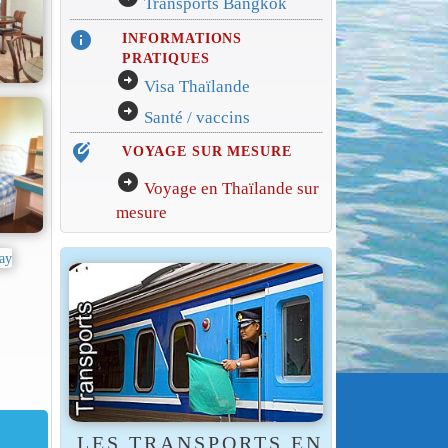
Transports Bangkok
info
INFORMATIONS
PRATIQUES
arrow_circle_right
Visa Thaïlande
arrow_circle_right
Santé / vaccins
edit_location_alt
VOYAGE SUR MESURE
arrow_circle_right
Voyage en Thaïlande sur
mesure
LES TRANSPORTS EN