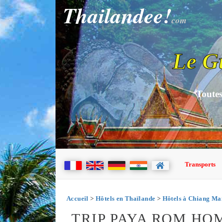
Thailandee!
com
Le G
Toutes
Transports
Accueil
>
Hôtels en Thaïlande
>
Hôtels à Chiang Ma
TRIP PAYA ROM HO