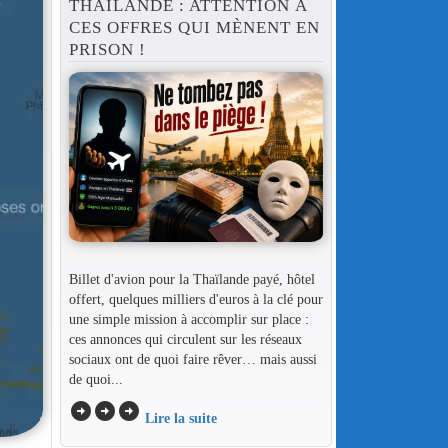
THAÏLANDE : ATTENTION À
CES OFFRES QUI MÈNENT EN
PRISON !
Billet d'avion pour la Thaïlande payé, hôtel
offert, quelques milliers d'euros à la clé pour
une simple mission à accomplir sur place :
ces annonces qui circulent sur les réseaux
sociaux ont de quoi faire rêver… mais aussi
de quoi...
arrow_circle_right
arrow_circle_right
arrow_circle_right
Lire la suite