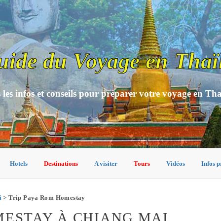
uide du Voyage en Thaï
 les infos et conseils pour préparer votre voyage en Th
Hotels
Destinations
A visiter
Tours
Vidéos
Infos p
i
> Trip Paya Rom Homestay
MESTAY À CHIANG MAI