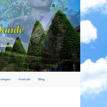
lande
aïlande
ratiques
Festivals
Blog