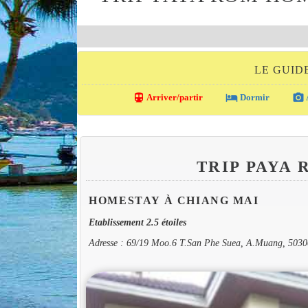
LE GUID
directions_transit
local_hotel
photo_camera
Arriver/partir
Dormir
TRIP PAYA
HOMESTAY À CHIANG MAI
Etablissement 2.5 étoiles
Adresse : 69/19 Moo.6 T.San Phe Suea, A.Muang, 503