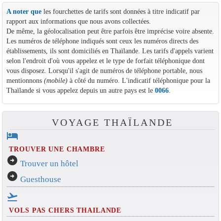
A noter que
les fourchettes de tarifs sont données à titre indicatif par
rapport aux informations que nous avons collectées.
De même, la géolocalisation peut être parfois être imprécise voire absente.
Les numéros de téléphone indiqués sont ceux les numéros directs des
établissements, ils sont domiciliés en Thaïlande. Les tarifs d'appels varient
selon l'endroit d'où vous appelez et le type de forfait téléphonique dont
vous disposez. Lorsqu'il s'agit de numéros de téléphone portable, nous
mentionnons
(mobile)
à côté du numéro. L'indicatif téléphonique pour la
Thaïlande si vous appelez depuis un autre pays est le
0066
.
VOYAGE THAÏLANDE
hotel
TROUVER UNE CHAMBRE
arrow_circle_right
Trouver un hôtel
arrow_circle_right
Guesthouse
flight_takeoff
VOLS PAS CHERS THAILANDE