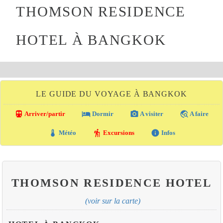
THOMSON RESIDENCE
HOTEL À BANGKOK
LE GUIDE DU VOYAGE À BANGKOK
directions_transit
local_hotel
photo_camera
travel_explore
Arriver/partir
Dormir
A visiter
A faire
thermostat
hiking
info
Météo
Excursions
Infos
THOMSON RESIDENCE HOTEL
(voir sur la carte)