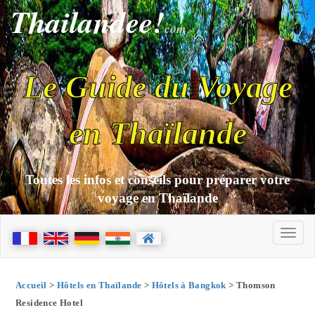
Thailandee!
com
Le Guide du Voyage
en Thaïlande
Toutes les infos et conseils pour préparer votre
voyage en Thaïlande
Accueil
>
Hôtels en Thaïlande
>
Hôtels à Bangkok
> Thomson
Residence Hotel