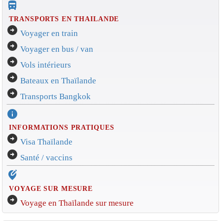
directions_bus_filled
TRANSPORTS EN THAILANDE
arrow_circle_right
Voyager en train
arrow_circle_right
Voyager en bus / van
arrow_circle_right
Vols intérieurs
arrow_circle_right
Bateaux en Thaïlande
arrow_circle_right
Transports Bangkok
info
INFORMATIONS PRATIQUES
arrow_circle_right
Visa Thaïlande
arrow_circle_right
Santé / vaccins
edit_location_alt
VOYAGE SUR MESURE
arrow_circle_right
Voyage en Thaïlande sur mesure