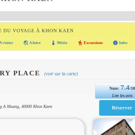
E DU VOYAGE À KHON KAEN
travel_explore
thermostat
hiking
info
A visiter
A faire
Météo
Excursions
Infos
RY PLACE
(voir sur la carte)
7.4
Note:
/1
Lire les avis
ng A.Muang, 40000 Khon Kaen