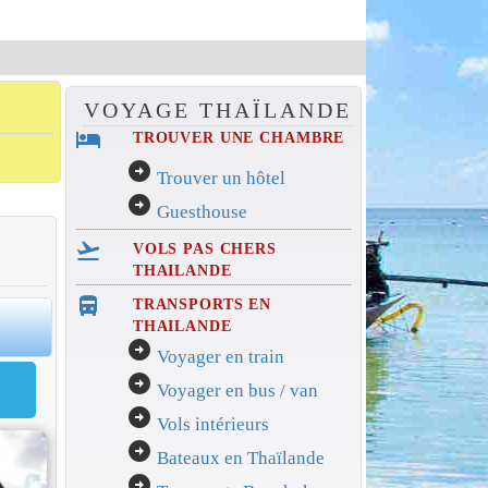
VOYAGE THAÏLANDE
hotel
TROUVER UNE CHAMBRE
arrow_circle_right
Trouver un hôtel
arrow_circle_right
Guesthouse
flight_takeoff
VOLS PAS CHERS
THAILANDE
directions_bus_filled
TRANSPORTS EN
0
THAILANDE
arrow_circle_right
Voyager en train
arrow_circle_right
Voyager en bus / van
arrow_circle_right
Vols intérieurs
arrow_circle_right
Bateaux en Thaïlande
arrow_circle_right