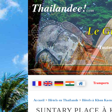
Thailandee!
com
Le G
Toutes
Transports
Accueil
>
Hôtels en Thaïlande
>
Hôtels à Khon Kaen
SUNTARY PLACE À