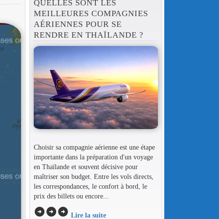
QUELLES SONT LES
MEILLEURES COMPAGNIES
AÉRIENNES POUR SE
RENDRE EN THAÏLANDE ?
Choisir sa compagnie aérienne est une étape
importante dans la préparation d'un voyage
en Thaïlande et souvent décisive pour
maîtriser son budget. Entre les vols directs,
les correspondances, le confort à bord, le
prix des billets ou encore...
arrow_circle_right
arrow_circle_right
arrow_circle_right
Lire la suite