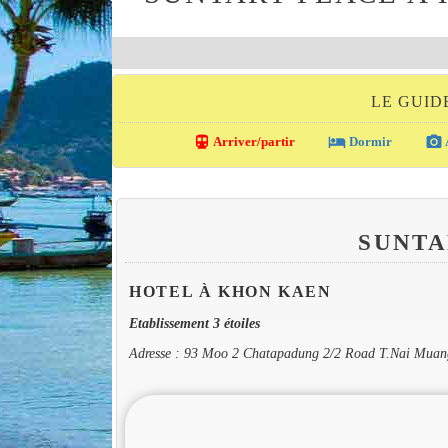
LE GUID
directions_transit
local_hotel
photo_camera
Arriver/partir
Dormir
SUNTA
HOTEL À KHON KAEN
Etablissement 3 étoiles
Adresse : 93 Moo 2 Chatapadung 2/2 Road T.Nai Mua