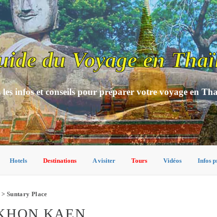
uide du Voyage en Thaï
 les infos et conseils pour préparer votre voyage en Th
Hotels
Destinations
A visiter
Tours
Vidéos
Infos p
> Suntary Place
 KHON KAEN