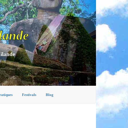
lande
aïlande
ratiques
Festivals
Blog