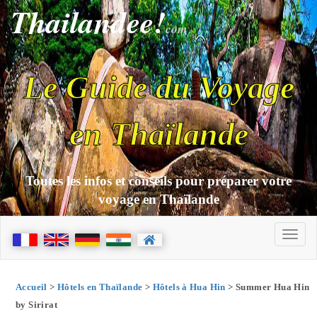
Thailandee!
com
Le Guide du Voyage
en Thaïlande
Toutes les infos et conseils pour préparer votre
voyage en Thaïlande
Accueil
>
Hôtels en Thaïlande
>
Hôtels à Hua Hin
> Summer Hua Hin
by Sirirat