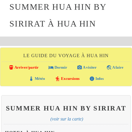
SUMMER HUA HIN BY
SIRIRAT À HUA HIN
LE GUIDE DU VOYAGE À HUA HIN
directions_transit
local_hotel
photo_camera
travel_explore
Arriver/partir
Dormir
A visiter
A faire
thermostat
hiking
info
Météo
Excursions
Infos
SUMMER HUA HIN BY SIRIRAT
(voir sur la carte)