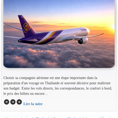
Choisir sa compagnie aérienne est une étape importante dans la
préparation d'un voyage en Thaïlande et souvent décisive pour maîtriser
son budget. Entre les vols directs, les correspondances, le confort à bord,
le prix des billets ou encore...
arrow_circle_right
arrow_circle_right
arrow_circle_right
Lire la suite