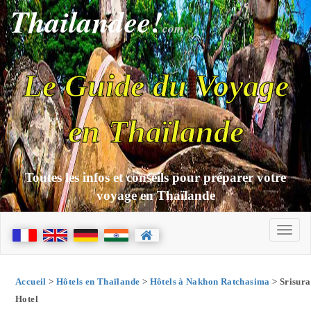
Thailandee!
com
Le Guide du Voyage
en Thaïlande
Toutes les infos et conseils pour préparer votre
voyage en Thaïlande
Accueil
>
Hôtels en Thaïlande
>
Hôtels à Nakhon Ratchasima
> Srisura
Hotel