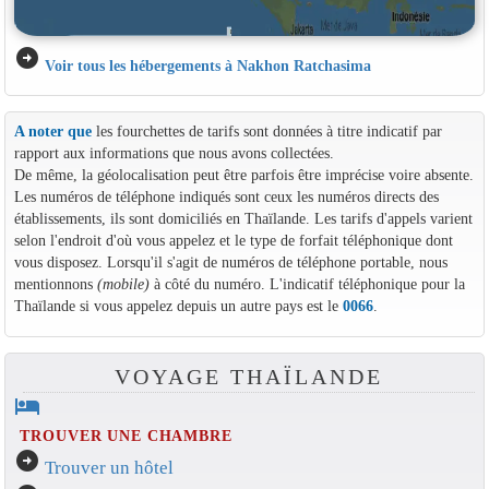
arrow_circle_right
Voir tous les hébergements à Nakhon Ratchasima
A noter que
les fourchettes de tarifs sont données à titre indicatif par
rapport aux informations que nous avons collectées.
De même, la géolocalisation peut être parfois être imprécise voire absente.
Les numéros de téléphone indiqués sont ceux les numéros directs des
établissements, ils sont domiciliés en Thaïlande. Les tarifs d'appels varient
selon l'endroit d'où vous appelez et le type de forfait téléphonique dont
vous disposez. Lorsqu'il s'agit de numéros de téléphone portable, nous
mentionnons
(mobile)
à côté du numéro. L'indicatif téléphonique pour la
Thaïlande si vous appelez depuis un autre pays est le
0066
.
VOYAGE THAÏLANDE
hotel
TROUVER UNE CHAMBRE
arrow_circle_right
Trouver un hôtel