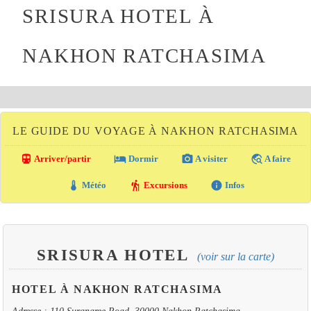
SRISURA HOTEL À
NAKHON RATCHASIMA
LE GUIDE DU VOYAGE À NAKHON RATCHASIMA
directions_transit
local_hotel
photo_camera
travel_explore
Arriver/partir
Dormir
A visiter
A faire
thermostat
hiking
info
Météo
Excursions
Infos
SRISURA HOTEL
(voir sur la carte)
HOTEL À NAKHON RATCHASIMA
Adresse : 110 Suranaree Road, 30000 Nakhon Ratchasima