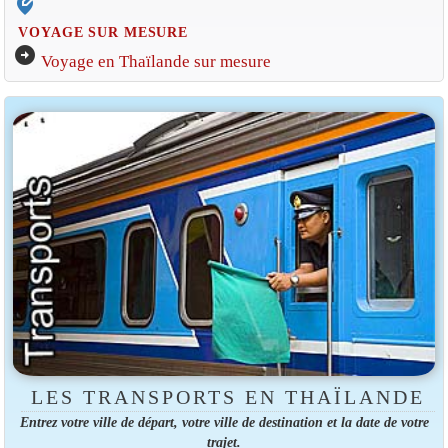
edit_location_alt
VOYAGE SUR MESURE
arrow_circle_right
Voyage en Thaïlande sur mesure
LES TRANSPORTS EN THAÏLANDE
Entrez votre ville de départ, votre ville de destination et la date de votre
trajet.