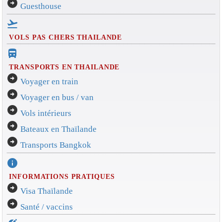
arrow_circle_right
Guesthouse
flight_takeoff
VOLS PAS CHERS THAILANDE
directions_bus_filled
TRANSPORTS EN THAILANDE
arrow_circle_right
Voyager en train
arrow_circle_right
Voyager en bus / van
arrow_circle_right
Vols intérieurs
arrow_circle_right
Bateaux en Thaïlande
arrow_circle_right
Transports Bangkok
info
INFORMATIONS PRATIQUES
arrow_circle_right
Visa Thaïlande
arrow_circle_right
Santé / vaccins