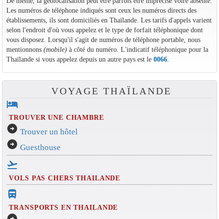
De même, la géolocalisation peut être parfois être imprécise voire absente.
Les numéros de téléphone indiqués sont ceux les numéros directs des
établissements, ils sont domiciliés en Thaïlande. Les tarifs d'appels varient
selon l'endroit d'où vous appelez et le type de forfait téléphonique dont
vous disposez. Lorsqu'il s'agit de numéros de téléphone portable, nous
mentionnons
(mobile)
à côté du numéro. L'indicatif téléphonique pour la
Thaïlande si vous appelez depuis un autre pays est le
0066
.
VOYAGE THAÏLANDE
hotel
TROUVER UNE CHAMBRE
arrow_circle_right
Trouver un hôtel
arrow_circle_right
Guesthouse
flight_takeoff
VOLS PAS CHERS THAILANDE
directions_bus_filled
TRANSPORTS EN THAILANDE
arrow_circle_right