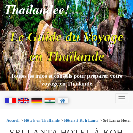
Thailandee!
com
Le Guide du Voyage
en Thaïlande
Toutes les infos et conseils pour préparer votre
voyage en Thaïlande
Accueil
>
Hôtels en Thaïlande
>
Hôtels à Koh Lanta
> Sri Lanta Hotel
SRI LANTA HOTEL À KOH