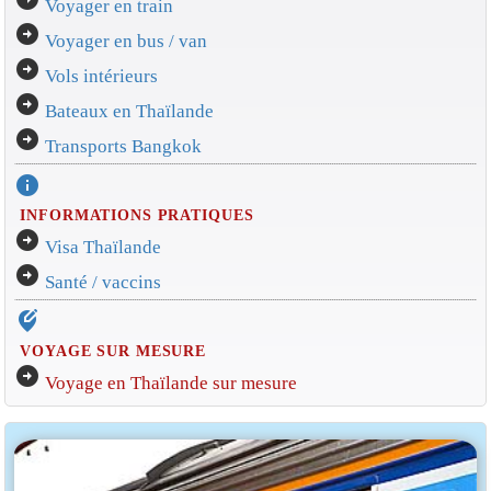
Voyager en train
arrow_circle_right
Voyager en bus / van
arrow_circle_right
Vols intérieurs
arrow_circle_right
Bateaux en Thaïlande
arrow_circle_right
Transports Bangkok
info
INFORMATIONS PRATIQUES
arrow_circle_right
Visa Thaïlande
arrow_circle_right
Santé / vaccins
edit_location_alt
VOYAGE SUR MESURE
arrow_circle_right
Voyage en Thaïlande sur mesure