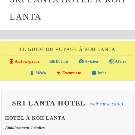
LANTA
LE GUIDE DU VOYAGE À KOH LANTA
directions_transit
local_hotel
photo_camera
travel_explore
Arriver/partir
Dormir
A visiter
A faire
thermostat
hiking
info
Météo
Excursions
Infos
SRI LANTA HOTEL
(voir sur la carte)
HOTEL À KOH LANTA
Etablissement 4 étoiles