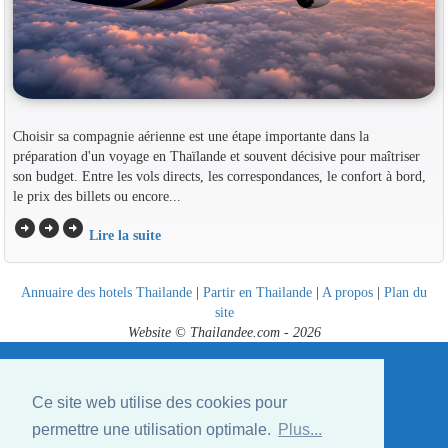
Choisir sa compagnie aérienne est une étape importante dans la
préparation d'un voyage en Thaïlande et souvent décisive pour maîtriser
son budget. Entre les vols directs, les correspondances, le confort à bord,
le prix des billets ou encore...
arrow_circle_right
arrow_circle_right
arrow_circle_right
Lire la suite
Annuaire des hotels Thailande
|
Partir en Thailande
|
A propos
|
Plan du
site
Website © Thailandee.com - 2026
Ce site web utilise des cookies pour
permettre une utilisation optimale.
Plus...