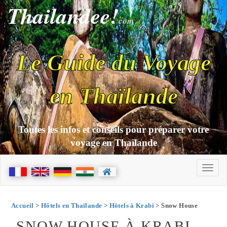
Thailandee!
com
Le Guide du Voyage
en Thaïlande
Toutes les infos et conseils pour préparer votre
voyage en Thaïlande
Accueil
>
Hôtels en Thaïlande
>
Hôtels à Krabi
> Snow House
SNOW HOUSE À KRABI