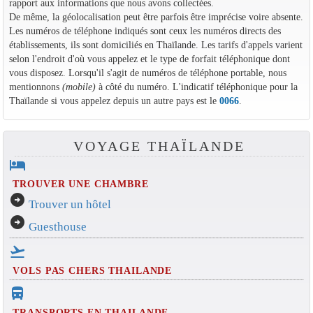
rapport aux informations que nous avons collectées.
De même, la géolocalisation peut être parfois être imprécise voire absente.
Les numéros de téléphone indiqués sont ceux les numéros directs des
établissements, ils sont domiciliés en Thaïlande. Les tarifs d'appels varient
selon l'endroit d'où vous appelez et le type de forfait téléphonique dont
vous disposez. Lorsqu'il s'agit de numéros de téléphone portable, nous
mentionnons
(mobile)
à côté du numéro. L'indicatif téléphonique pour la
Thaïlande si vous appelez depuis un autre pays est le
0066
.
VOYAGE THAÏLANDE
hotel
TROUVER UNE CHAMBRE
arrow_circle_right
Trouver un hôtel
arrow_circle_right
Guesthouse
flight_takeoff
VOLS PAS CHERS THAILANDE
directions_bus_filled
TRANSPORTS EN THAILANDE