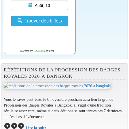
Août, 13
Trouver des billets
Powered by
12Go Asia
system
RÉPÉTITIONS DE LA PROCESSION DES BARGES
ROYALES 2026 À BANGKOK
Vous le savez peut-être, le 6 novembre prochain aura lieu la grande
Procession des Barges Royales à Bangkok. Il s'agit d'une tradition
séculaire assez rare, même si deux éditions se sont tenues ces 7 dernières
années lors d'événements...
arrow_circle_right
arrow_circle_right
arrow_circle_right
Lire la suite