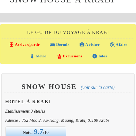
LE GUIDE DU VOYAGE À KRABI
directions_transit
local_hotel
photo_camera
travel_explore
Arriver/partir
Dormir
A visiter
A faire
thermostat
hiking
info
Météo
Excursions
Infos
SNOW HOUSE
(voir sur la carte)
HOTEL À KRABI
Etablissement 3 étoiles
Adresse : 752 Moo 2, Ao-Nang, Muang, Krabi, 81180 Krabi
9.7
Note:
/10