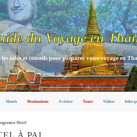
uide du Voyage en Thaï
 les infos et conseils pour préparer votre voyage en Th
Hotels
Destinations
A visiter
Tours
Vidéos
Infos p
ngpanna Hotel
EL À PAI