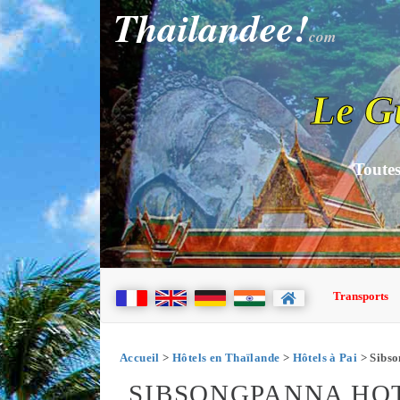
Thailandee!
com
Le G
Toutes
Transports
Accueil
>
Hôtels en Thaïlande
>
Hôtels à Pai
> Sibso
SIBSONGPANNA HOT