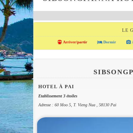
LE 
directions_transit
local_hotel
photo_camera
Arriver/partir
Dormir
A
SIBSONG
HOTEL À PAI
Etablissement 3 étoiles
Adresse : 60 Moo 5, T. Vieng Nua , 58130 Pai