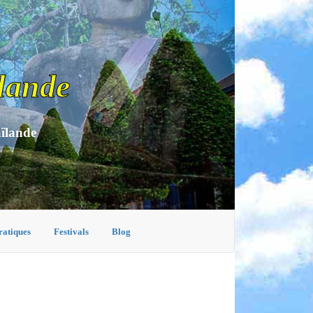
lande
aïlande
ratiques
Festivals
Blog