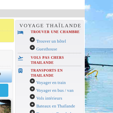
VOYAGE THAÏLANDE
hotel
TROUVER UNE CHAMBRE
arrow_circle_right
Trouver un hôtel
arrow_circle_right
Guesthouse
flight_takeoff
VOLS PAS CHERS
THAILANDE
directions_bus_filled
TRANSPORTS EN
0
THAILANDE
arrow_circle_right
Voyager en train
arrow_circle_right
Voyager en bus / van
arrow_circle_right
Vols intérieurs
arrow_circle_right
Bateaux en Thaïlande
arrow_circle_right