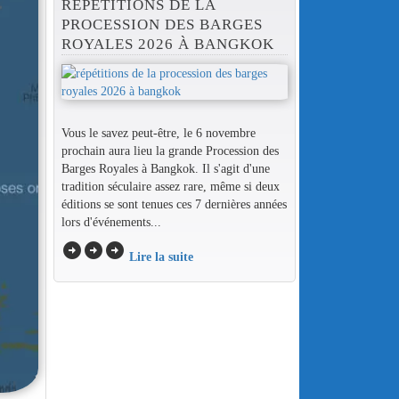
RÉPÉTITIONS DE LA
PROCESSION DES BARGES
ROYALES 2026 À BANGKOK
Vous le savez peut-être, le 6 novembre
prochain aura lieu la grande Procession des
Barges Royales à Bangkok. Il s'agit d'une
tradition séculaire assez rare, même si deux
éditions se sont tenues ces 7 dernières années
lors d'événements...
arrow_circle_right
arrow_circle_right
arrow_circle_right
Lire la suite