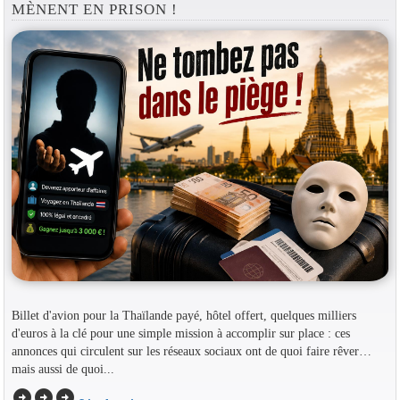
MÈNENT EN PRISON !
Billet d'avion pour la Thaïlande payé, hôtel offert, quelques milliers
d'euros à la clé pour une simple mission à accomplir sur place : ces
annonces qui circulent sur les réseaux sociaux ont de quoi faire rêver…
mais aussi de quoi...
arrow_circle_right
arrow_circle_right
arrow_circle_right