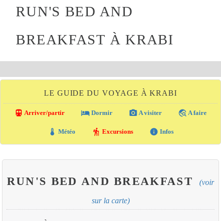
RUN'S BED AND
BREAKFAST À KRABI
LE GUIDE DU VOYAGE À KRABI
directions_transit
local_hotel
photo_camera
travel_explore
Arriver/partir
Dormir
A visiter
A faire
thermostat
hiking
info
Météo
Excursions
Infos
RUN'S BED AND BREAKFAST
(voir
sur la carte)