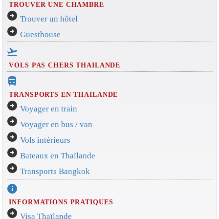
TROUVER UNE CHAMBRE
arrow_circle_right
Trouver un hôtel
arrow_circle_right
Guesthouse
flight_takeoff
VOLS PAS CHERS THAILANDE
directions_bus_filled
TRANSPORTS EN THAILANDE
arrow_circle_right
Voyager en train
arrow_circle_right
Voyager en bus / van
arrow_circle_right
Vols intérieurs
arrow_circle_right
Bateaux en Thaïlande
arrow_circle_right
Transports Bangkok
info
INFORMATIONS PRATIQUES
arrow_circle_right
Visa Thaïlande