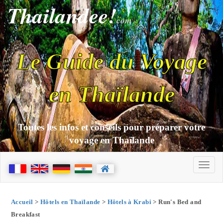
Thailandee!
com
Le Guide du Voyage
en Thaïlande
Toutes les infos et conseils pour préparer votre
voyage en Thaïlande
Accueil
>
Hôtels en Thaïlande
>
Hôtels à Krabi
> Run's Bed and
Breakfast