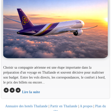
Choisir sa compagnie aérienne est une étape importante dans la
préparation d'un voyage en Thaïlande et souvent décisive pour maîtriser
son budget. Entre les vols directs, les correspondances, le confort à bord,
le prix des billets ou encore...
arrow_circle_right
arrow_circle_right
arrow_circle_right
Lire la suite
Annuaire des hotels Thailande
|
Partir en Thailande
|
A propos
|
Plan du
site