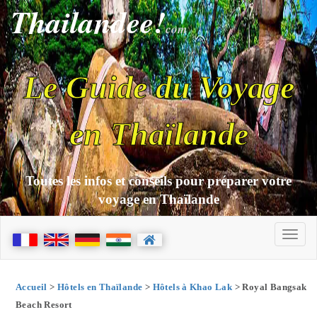
Thailandee!
com
Le Guide du Voyage
en Thaïlande
Toutes les infos et conseils pour préparer votre
voyage en Thaïlande
Accueil
>
Hôtels en Thaïlande
>
Hôtels à Khao Lak
> Royal Bangsak
Beach Resort