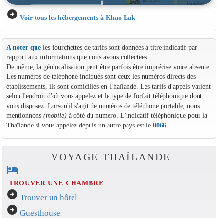
arrow_circle_right
Voir tous les hébergements à Khao Lak
A noter que
les fourchettes de tarifs sont données à titre indicatif par
rapport aux informations que nous avons collectées.
De même, la géolocalisation peut être parfois être imprécise voire absente.
Les numéros de téléphone indiqués sont ceux les numéros directs des
établissements, ils sont domiciliés en Thaïlande. Les tarifs d'appels varient
selon l'endroit d'où vous appelez et le type de forfait téléphonique dont
vous disposez. Lorsqu'il s'agit de numéros de téléphone portable, nous
mentionnons
(mobile)
à côté du numéro. L'indicatif téléphonique pour la
Thaïlande si vous appelez depuis un autre pays est le
0066
.
VOYAGE THAÏLANDE
hotel
TROUVER UNE CHAMBRE
arrow_circle_right
Trouver un hôtel
arrow_circle_right
Guesthouse