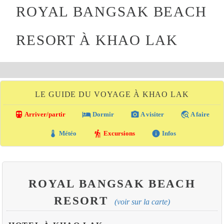
ROYAL BANGSAK BEACH
RESORT À KHAO LAK
LE GUIDE DU VOYAGE À KHAO LAK
directions_transit
local_hotel
photo_camera
travel_explore
Arriver/partir
Dormir
A visiter
A faire
thermostat
hiking
info
Météo
Excursions
Infos
ROYAL BANGSAK BEACH
RESORT
(voir sur la carte)