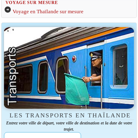
VOYAGE SUR MESURE
arrow_circle_right
Voyage en Thaïlande sur mesure
LES TRANSPORTS EN THAÏLANDE
Entrez votre ville de départ, votre ville de destination et la date de votre
trajet.