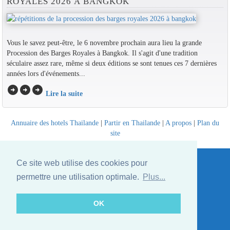
ROYALES 2026 À BANGKOK
Vous le savez peut-être, le 6 novembre prochain aura lieu la grande
Procession des Barges Royales à Bangkok. Il s'agit d'une tradition
séculaire assez rare, même si deux éditions se sont tenues ces 7 dernières
années lors d'événements...
arrow_circle_right
arrow_circle_right
arrow_circle_right
Lire la suite
Annuaire des hotels Thailande
|
Partir en Thailande
|
A propos
|
Plan du
site
Website © Thailandee.com - 2026
Ce site web utilise des cookies pour
permettre une utilisation optimale.
Plus...
OK