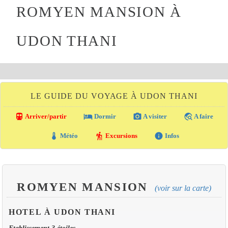
ROMYEN MANSION À
UDON THANI
LE GUIDE DU VOYAGE À UDON THANI
directions_transit
local_hotel
photo_camera
travel_explore
Arriver/partir
Dormir
A visiter
A faire
thermostat
hiking
info
Météo
Excursions
Infos
ROMYEN MANSION
(voir sur la carte)
HOTEL À UDON THANI
Etablissement 3 étoiles