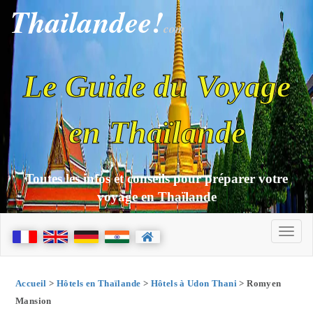
Thailandee!
com
Le Guide du Voyage
en Thaïlande
Toutes les infos et conseils pour préparer votre
voyage en Thaïlande
Accueil
>
Hôtels en Thaïlande
>
Hôtels à Udon Thani
> Romyen
Mansion