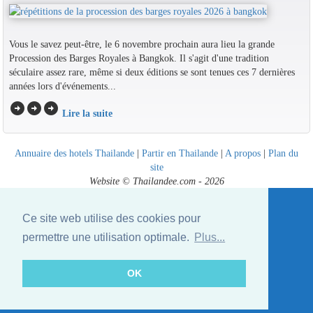
Vous le savez peut-être, le 6 novembre prochain aura lieu la grande
Procession des Barges Royales à Bangkok. Il s'agit d'une tradition
séculaire assez rare, même si deux éditions se sont tenues ces 7 dernières
années lors d'événements...
arrow_circle_right
arrow_circle_right
arrow_circle_right
Lire la suite
Annuaire des hotels Thailande
|
Partir en Thailande
|
A propos
|
Plan du
site
Website © Thailandee.com - 2026
Ce site web utilise des cookies pour
permettre une utilisation optimale.
Plus...
OK