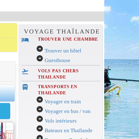
VOYAGE THAÏLANDE
hotel
TROUVER UNE CHAMBRE
arrow_circle_right
Trouver un hôtel
arrow_circle_right
Guesthouse
flight_takeoff
VOLS PAS CHERS
THAILANDE
directions_bus_filled
TRANSPORTS EN
0
THAILANDE
arrow_circle_right
Voyager en train
arrow_circle_right
Voyager en bus / van
arrow_circle_right
Vols intérieurs
arrow_circle_right
Bateaux en Thaïlande
arrow_circle_right