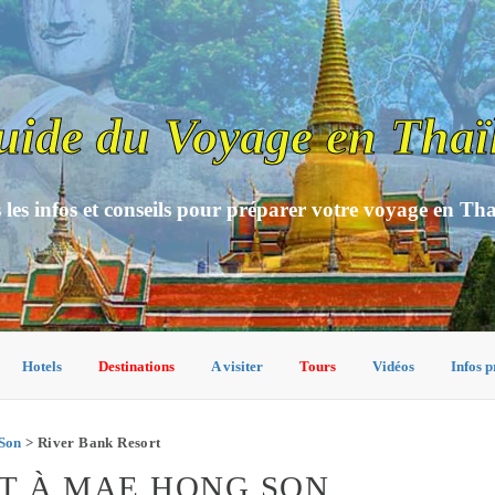
uide du Voyage en Thaï
 les infos et conseils pour préparer votre voyage en Th
Hotels
Destinations
A visiter
Tours
Vidéos
Infos p
Son
> River Bank Resort
T À MAE HONG SON