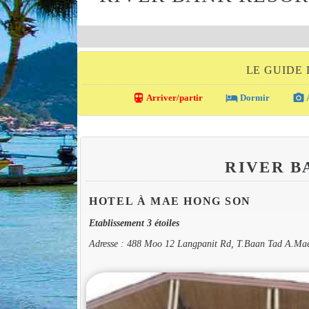
LE GUIDE
directions_transit
local_hotel
photo_camera
Arriver/partir
Dormir
A
RIVER B
HOTEL À MAE HONG SON
Etablissement 3 étoiles
Adresse : 488 Moo 12 Langpanit Rd, T.Baan Tad A.Ma