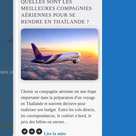
QUELLES SONT LES
MEILLEURES COMPAGNIES
AÉRIENNES POUR SE
RENDRE EN THAÏLANDE ?
Choisir sa compagnie aérienne est une étape
importante dans la préparation d'un voyage
en Thaïlande et souvent décisive pour
maîtriser son budget. Entre les vols directs,
les correspondances, le confort à bord, le
prix des billets ou encore...
arrow_circle_right
arrow_circle_right
arrow_circle_right
Lire la suite