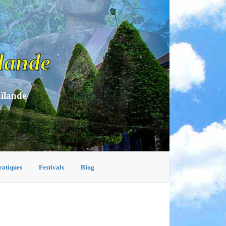
lande
aïlande
ratiques
Festivals
Blog