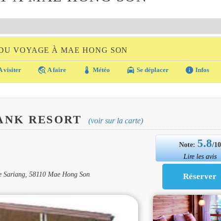
 DU VOYAGE À MAE HONG SON
travel_explore
thermostat
local_taxi
info
 visiter
A faire
Météo
Se déplacer
Infos
ANK RESORT
(voir sur la carte)
5.8
Note:
/1
Lire les avis
e Sariang, 58110 Mae Hong Son