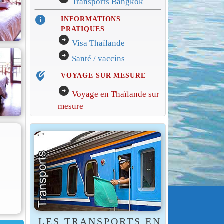
Transports Bangkok
info
INFORMATIONS
PRATIQUES
arrow_circle_right
Visa Thaïlande
arrow_circle_right
Santé / vaccins
edit_location_alt
VOYAGE SUR MESURE
arrow_circle_right
Voyage en Thaïlande sur
mesure
LES TRANSPORTS EN