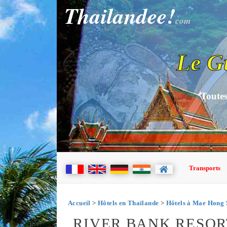
Thailandee!
com
Le G
Toutes
Transports
Accueil
>
Hôtels en Thaïlande
>
Hôtels à Mae Hong 
RIVER BANK RESOR