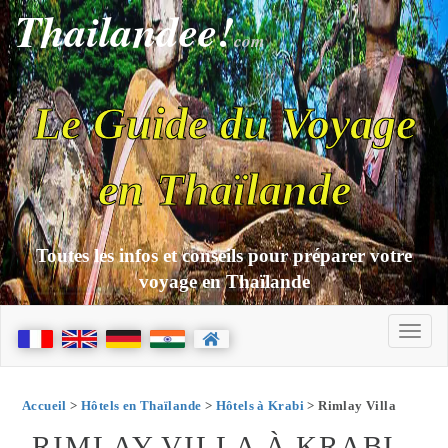
Thailandee!
com
Le Guide du Voyage
en Thaïlande
Toutes les infos et conseils pour préparer votre
voyage en Thaïlande
Accueil
>
Hôtels en Thaïlande
>
Hôtels à Krabi
> Rimlay Villa
RIMLAY VILLA À KRABI