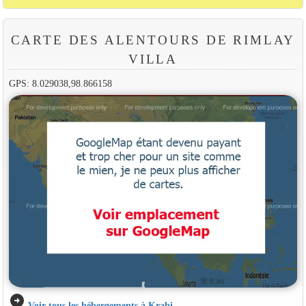
CARTE DES ALENTOURS DE RIMLAY
VILLA
GPS: 8.029038,98.866158
arrow_circle_right
Voir tous les hébergements à Krabi