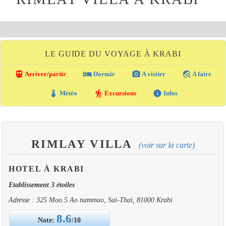
LE GUIDE DU VOYAGE À KRABI
directions_transit
local_hotel
photo_camera
travel_explore
Arriver/partir
Dormir
A visiter
A faire
thermostat
hiking
info
Météo
Excursions
Infos
RIMLAY VILLA
(voir sur la carte)
HOTEL À KRABI
Etablissement 3 étoiles
Adresse : 325 Moo.5 Ao nammao, Sai-Thai, 81000 Krabi
8.6
Note:
/10