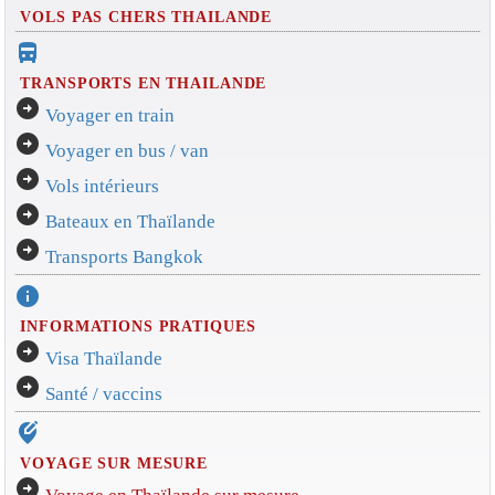
VOLS PAS CHERS THAILANDE
directions_bus_filled
TRANSPORTS EN THAILANDE
arrow_circle_right
Voyager en train
arrow_circle_right
Voyager en bus / van
arrow_circle_right
Vols intérieurs
arrow_circle_right
Bateaux en Thaïlande
arrow_circle_right
Transports Bangkok
info
INFORMATIONS PRATIQUES
arrow_circle_right
Visa Thaïlande
arrow_circle_right
Santé / vaccins
edit_location_alt
VOYAGE SUR MESURE
arrow_circle_right