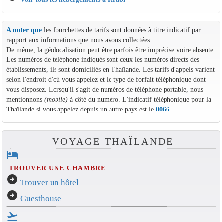
A noter que
les fourchettes de tarifs sont données à titre indicatif par
rapport aux informations que nous avons collectées.
De même, la géolocalisation peut être parfois être imprécise voire absente.
Les numéros de téléphone indiqués sont ceux les numéros directs des
établissements, ils sont domiciliés en Thaïlande. Les tarifs d'appels varient
selon l'endroit d'où vous appelez et le type de forfait téléphonique dont
vous disposez. Lorsqu'il s'agit de numéros de téléphone portable, nous
mentionnons
(mobile)
à côté du numéro. L'indicatif téléphonique pour la
Thaïlande si vous appelez depuis un autre pays est le
0066
.
VOYAGE THAÏLANDE
hotel
TROUVER UNE CHAMBRE
arrow_circle_right
Trouver un hôtel
arrow_circle_right
Guesthouse
flight_takeoff