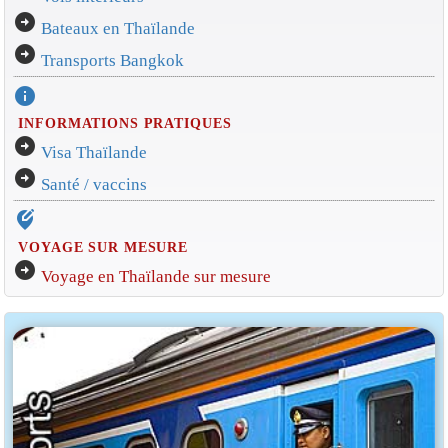
arrow_circle_right
Bateaux en Thaïlande
arrow_circle_right
Transports Bangkok
info
INFORMATIONS PRATIQUES
arrow_circle_right
Visa Thaïlande
arrow_circle_right
Santé / vaccins
edit_location_alt
VOYAGE SUR MESURE
arrow_circle_right
Voyage en Thaïlande sur mesure