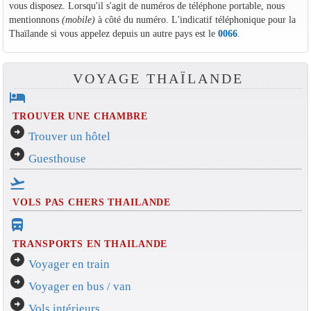
vous disposez. Lorsqu'il s'agit de numéros de téléphone portable, nous
mentionnons
(mobile)
à côté du numéro. L'indicatif téléphonique pour la
Thaïlande si vous appelez depuis un autre pays est le
0066
.
VOYAGE THAÏLANDE
hotel
TROUVER UNE CHAMBRE
arrow_circle_right
Trouver un hôtel
arrow_circle_right
Guesthouse
flight_takeoff
VOLS PAS CHERS THAILANDE
directions_bus_filled
TRANSPORTS EN THAILANDE
arrow_circle_right
Voyager en train
arrow_circle_right
Voyager en bus / van
arrow_circle_right
Vols intérieurs