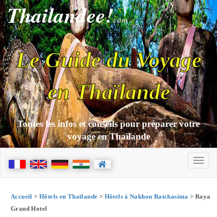
Thailandee!
com
Le Guide du Voyage
en Thaïlande
Toutes les infos et conseils pour préparer votre
voyage en Thaïlande
Accueil
>
Hôtels en Thaïlande
>
Hôtels à Nakhon Ratchasima
> Raya
Grand Hotel