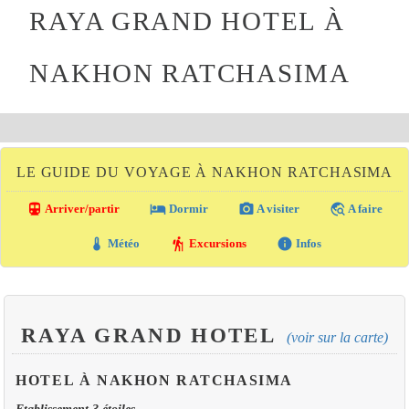
RAYA GRAND HOTEL À
NAKHON RATCHASIMA
LE GUIDE DU VOYAGE À NAKHON RATCHASIMA
directions_transit
local_hotel
photo_camera
travel_explore
Arriver/partir
Dormir
A visiter
A faire
thermostat
hiking
info
Météo
Excursions
Infos
RAYA GRAND HOTEL
(voir sur la carte)
HOTEL À NAKHON RATCHASIMA
Etablissement 3 étoiles