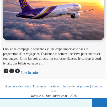
Choisir sa compagnie aérienne est une étape importante dans la
préparation d'un voyage en Thaïlande et souvent décisive pour maîtriser
son budget. Entre les vols directs, les correspondances, le confort à bord,
le prix des billets ou encore...
arrow_circle_right
arrow_circle_right
arrow_circle_right
Lire la suite
Annuaire des hotels Thailande
|
Partir en Thailande
|
A propos
|
Plan du
site
Website © Thailandee.com - 2026