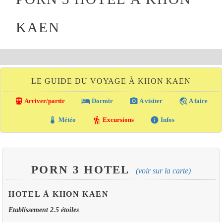
KAEN
LE GUIDE DU VOYAGE À KHON KAEN
directions_transit
local_hotel
photo_camera
travel_explore
Arriver/partir
Dormir
A visiter
A faire
thermostat
hiking
info
Météo
Excursions
Infos
PORN 3 HOTEL
(voir sur la carte)
HOTEL À KHON KAEN
Etablissement 2.5 étoiles