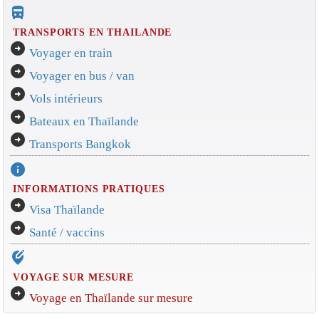
directions_bus_filled
TRANSPORTS EN THAILANDE
arrow_circle_right
Voyager en train
arrow_circle_right
Voyager en bus / van
arrow_circle_right
Vols intérieurs
arrow_circle_right
Bateaux en Thaïlande
arrow_circle_right
Transports Bangkok
info
INFORMATIONS PRATIQUES
arrow_circle_right
Visa Thaïlande
arrow_circle_right
Santé / vaccins
edit_location_alt
VOYAGE SUR MESURE
arrow_circle_right
Voyage en Thaïlande sur mesure