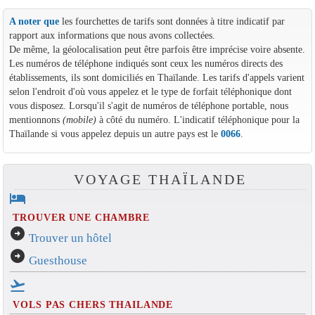
A noter que
les fourchettes de tarifs sont données à titre indicatif par
rapport aux informations que nous avons collectées.
De même, la géolocalisation peut être parfois être imprécise voire absente.
Les numéros de téléphone indiqués sont ceux les numéros directs des
établissements, ils sont domiciliés en Thaïlande. Les tarifs d'appels varient
selon l'endroit d'où vous appelez et le type de forfait téléphonique dont
vous disposez. Lorsqu'il s'agit de numéros de téléphone portable, nous
mentionnons
(mobile)
à côté du numéro. L'indicatif téléphonique pour la
Thaïlande si vous appelez depuis un autre pays est le
0066
.
VOYAGE THAÏLANDE
hotel
TROUVER UNE CHAMBRE
arrow_circle_right
Trouver un hôtel
arrow_circle_right
Guesthouse
flight_takeoff
VOLS PAS CHERS THAILANDE