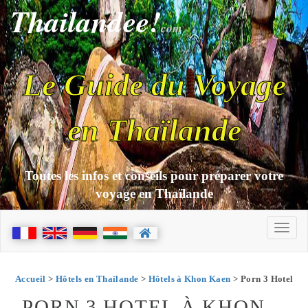
Thailandee!
com
Le Guide du Voyage
en Thaïlande
Toutes les infos et conseils pour préparer votre
voyage en Thaïlande
Accueil
>
Hôtels en Thaïlande
>
Hôtels à Khon Kaen
> Porn 3 Hotel
PORN 3 HOTEL À KHON