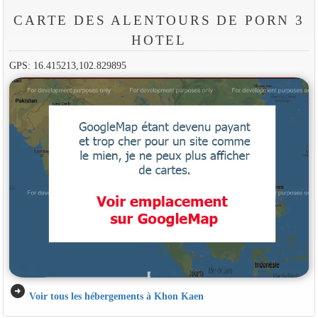
CARTE DES ALENTOURS DE PORN 3
HOTEL
GPS: 16.415213,102.829895
arrow_circle_right
Voir tous les hébergements à Khon Kaen