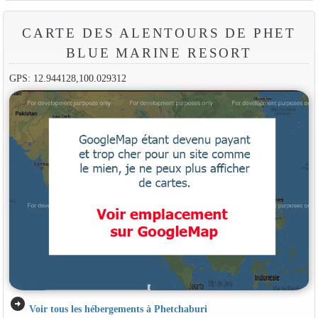
CARTE DES ALENTOURS DE PHET
BLUE MARINE RESORT
GPS: 12.944128,100.029312
arrow_circle_right
Voir tous les hébergements à Phetchaburi