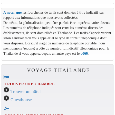
A noter que
les fourchettes de tarifs sont données à titre indicatif par
rapport aux informations que nous avons collectées.
De même, la géolocalisation peut être parfois être imprécise voire absente.
Les numéros de téléphone indiqués sont ceux les numéros directs des
établissements, ils sont domiciliés en Thaïlande. Les tarifs d'appels varient
selon l'endroit d'où vous appelez et le type de forfait téléphonique dont
vous disposez. Lorsqu'il s'agit de numéros de téléphone portable, nous
mentionnons
(mobile)
à côté du numéro. L'indicatif téléphonique pour la
Thaïlande si vous appelez depuis un autre pays est le
0066
.
VOYAGE THAÏLANDE
hotel
TROUVER UNE CHAMBRE
arrow_circle_right
Trouver un hôtel
arrow_circle_right
Guesthouse
flight_takeoff