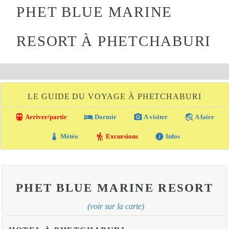
PHET BLUE MARINE
RESORT À PHETCHABURI
LE GUIDE DU VOYAGE À PHETCHABURI
directions_transit
local_hotel
photo_camera
travel_explore
Arriver/partir
Dormir
A visiter
A faire
thermostat
hiking
info
Météo
Excursions
Infos
PHET BLUE MARINE RESORT
(voir sur la carte)