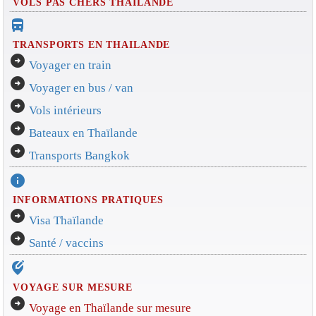
VOLS PAS CHERS THAILANDE
directions_bus_filled
TRANSPORTS EN THAILANDE
arrow_circle_right
Voyager en train
arrow_circle_right
Voyager en bus / van
arrow_circle_right
Vols intérieurs
arrow_circle_right
Bateaux en Thaïlande
arrow_circle_right
Transports Bangkok
info
INFORMATIONS PRATIQUES
arrow_circle_right
Visa Thaïlande
arrow_circle_right
Santé / vaccins
edit_location_alt
VOYAGE SUR MESURE
arrow_circle_right
Voyage en Thaïlande sur mesure