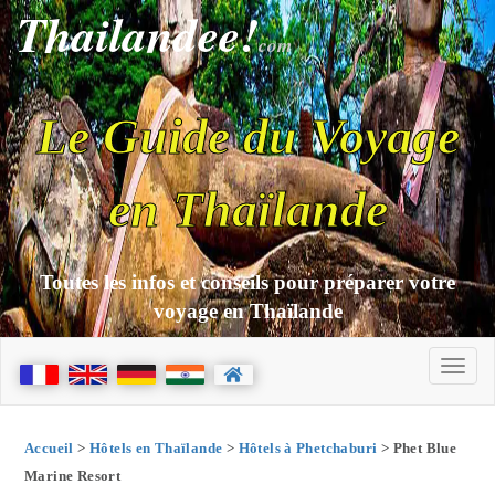
Thailandee!
com
Le Guide du Voyage
en Thaïlande
Toutes les infos et conseils pour préparer votre
voyage en Thaïlande
Accueil
>
Hôtels en Thaïlande
>
Hôtels à Phetchaburi
> Phet Blue
Marine Resort